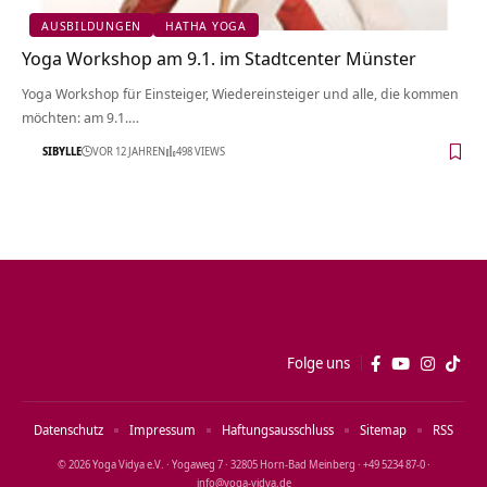
AUSBILDUNGEN
HATHA YOGA
Yoga Workshop am 9.1. im Stadtcenter Münster
Yoga Workshop für Einsteiger, Wiedereinsteiger und alle, die kommen
möchten: am 9.1.…
SIBYLLE
VOR 12 JAHREN
498 VIEWS
Folge uns
Datenschutz
Impressum
Haftungsausschluss
Sitemap
RSS
© 2026 Yoga Vidya e.V. · Yogaweg 7 · 32805 Horn‑Bad Meinberg · +49 5234 87‑0 ·
info@yoga‑vidya.de