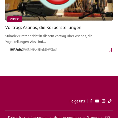
VIDEO
Vortrag: Asanas, die Körperstellungen
Sukadev Bretz spricht in diesem Vortrag über Asanas, die
Yogastellungen Was sind…
BHARATA
VOR 16 JAHREN
500 VIEWS
Folge uns
Datenschutz
Impressum
Haftungsausschluss
Sitemap
RSS