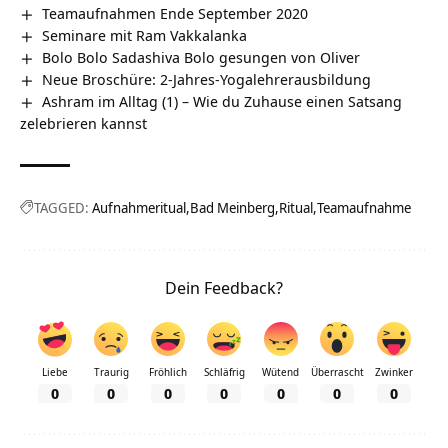
Teamaufnahmen Ende September 2020
Seminare mit Ram Vakkalanka
Bolo Bolo Sadashiva Bolo gesungen von Oliver
Neue Broschüre: 2-Jahres-Yogalehrerausbildung
Ashram im Alltag (1) – Wie du Zuhause einen Satsang
zelebrieren kannst
TAGGED:
Aufnahmeritual
Bad Meinberg
Ritual
Teamaufnahme
Dein Feedback?
Liebe
Traurig
Fröhlich
Schläfrig
Wütend
Überrascht
Zwinker
0
0
0
0
0
0
0