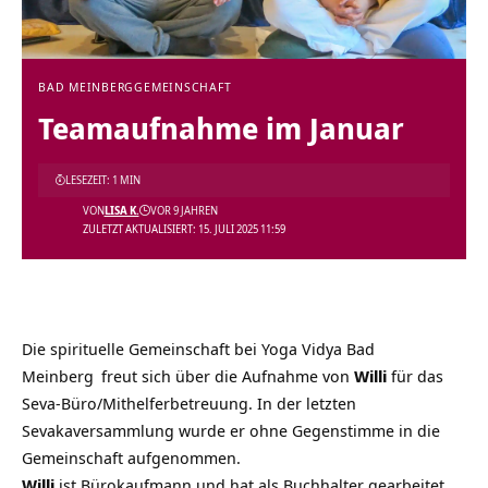
BAD MEINBERG
GEMEINSCHAFT
Teamaufnahme im Januar
LESEZEIT: 1 MIN
VON
LISA K.
VOR 9 JAHREN
ZULETZT AKTUALISIERT: 15. JULI 2025 11:59
Die spirituelle Gemeinschaft bei
Yoga Vidya Bad
Meinberg
freut sich über die Aufnahme von
Willi
für das
Seva-Büro/Mithelferbetreuung. In der letzten
Sevakaversammlung wurde er ohne Gegenstimme in die
Gemeinschaft aufgenommen.
Willi
ist Bürokaufmann und hat als Buchhalter gearbeitet.