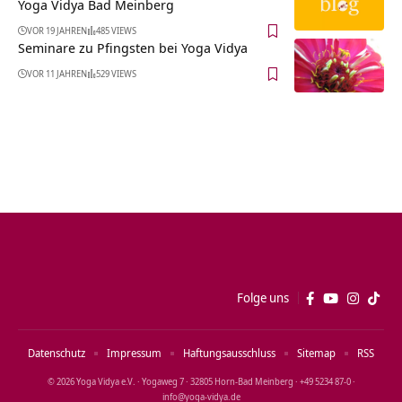
Yoga Vidya Bad Meinberg
VOR 19 JAHREN
485 VIEWS
Seminare zu Pfingsten bei Yoga Vidya
VOR 11 JAHREN
529 VIEWS
Folge uns
Datenschutz
Impressum
Haftungsausschluss
Sitemap
RSS
© 2026 Yoga Vidya e.V. · Yogaweg 7 · 32805 Horn‑Bad Meinberg · +49 5234 87‑0 ·
info@yoga‑vidya.de