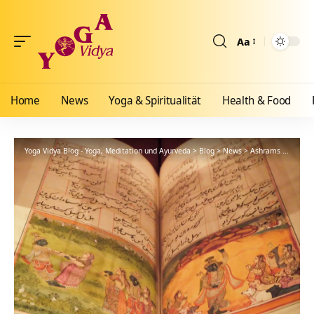
Aa
Größenänderun
Home
News
Yoga & Spiritualität
Health & Food
Yoga Vidya Blog - Yoga, Meditation und Ayurveda
>
Blog
>
News
>
Ashrams
>
Bad Me