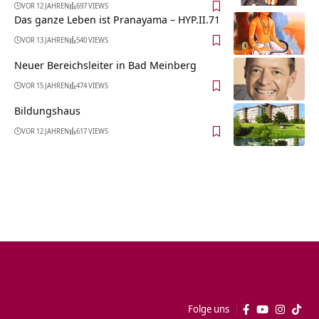
VOR 12 JAHREN
697 VIEWS
Das ganze Leben ist Pranayama – HYP.II.71
VOR 13 JAHREN
540 VIEWS
Neuer Bereichsleiter in Bad Meinberg
VOR 15 JAHREN
474 VIEWS
Bildungshaus
VOR 12 JAHREN
617 VIEWS
Folge uns