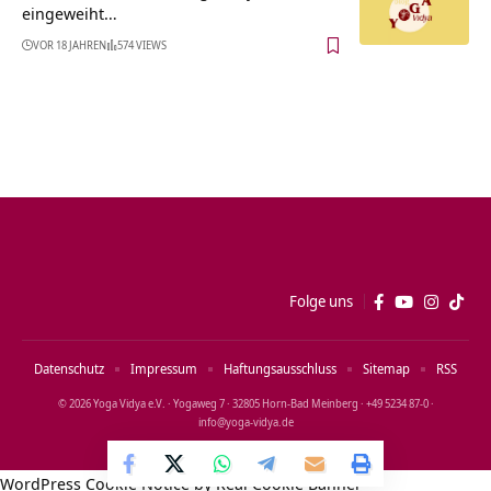
eingeweiht…
VOR 18 JAHREN
574 VIEWS
Folge uns
Datenschutz
Impressum
Haftungsausschluss
Sitemap
RSS
© 2026 Yoga Vidya e.V. · Yogaweg 7 · 32805 Horn‑Bad Meinberg · +49 5234 87‑0 ·
info@yoga‑vidya.de
WordPress Cookie Notice by Real Cookie Banner