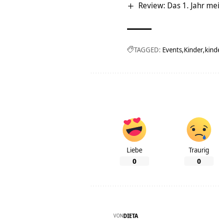
Review: Das 1. Jahr mei
TAGGED:
Events
Kinder
kind
Liebe
Traurig
0
0
VON
DIETA