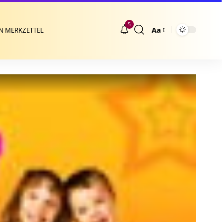
5
Aa
N MERKZETTEL
Größenänderung