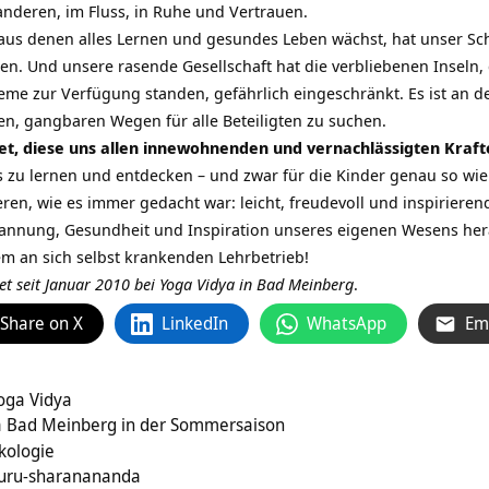
anderen, im Fluss, in Ruhe und Vertrauen.
, aus denen alles Lernen und gesundes Leben wächst, hat unser S
sen. Und unsere rasende Gesellschaft hat die verbliebenen Inseln
me zur Verfügung standen, gefährlich eingeschränkt. Es ist an de
n, gangbaren Wegen für alle Beteiligten zu suchen.
et, diese uns allen innewohnenden und vernachlässigten Kraft
zu lernen und entdecken – und zwar für die Kinder genau so wie 
ren, wie es immer gedacht war: leicht, freudevoll und inspirieren
spannung, Gesundheit und Inspiration unseres eigenen Wesens her
em an sich selbst krankenden Lehrbetrieb!
tet seit Januar 2010 bei Yoga Vidya in Bad Meinberg
.
Share on X
LinkedIn
WhatsApp
Em
oga Vidya
a Bad Meinberg in der Sommersaison
kologie
uru-sharanananda