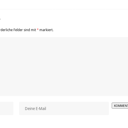
r
rderliche Felder sind mit
*
markiert.
Alterna