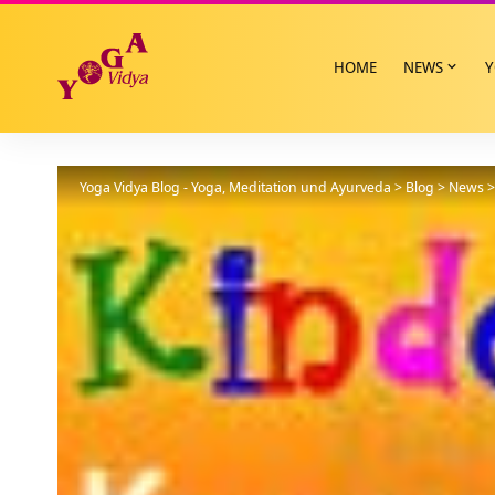
HOME
NEWS
Y
Yoga Vidya Blog - Yoga, Meditation und Ayurveda
>
Blog
>
News