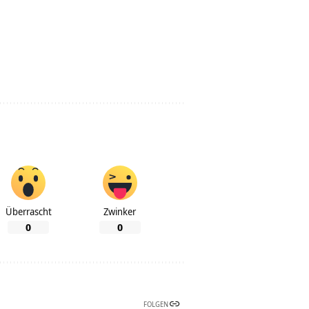
Überrascht
Zwinker
0
0
FOLGEN