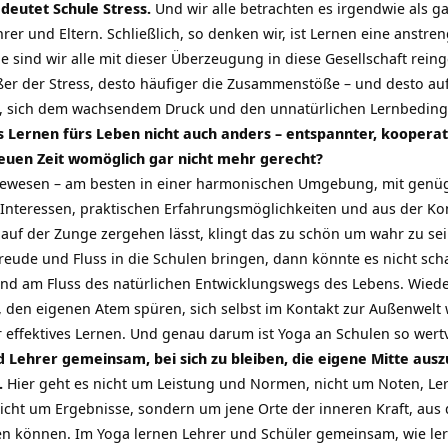
edeutet Schule Stress.
Und wir alle betrachten es irgendwie als ga
rer und Eltern. Schließlich, so denken wir, ist Lernen eine anst
e sind wir alle mit dieser Überzeugung in diese Gesellschaft rei
ßer der Stress, desto häufiger die Zusammenstöße – und desto auf
n, sich dem wachsendem Druck und den unnatürlichen Lernbeding
 Lernen fürs Leben nicht auch anders – entspannter, kooperat
uen Zeit womöglich gar nicht mehr gerecht?
ebewesen – am besten in einer harmonischen Umgebung, mit genüge
Interessen, praktischen Erfahrungsmöglichkeiten und aus der Kon
auf der Zunge zergehen lässt, klingt das zu schön um wahr zu sei
Freude und Fluss in die Schulen bringen, dann könnte es nicht sc
und am Fluss des natürlichen Entwicklungswegs des Lebens. Wieder
 den eigenen Atem spüren, sich selbst im Kontakt zur Außenwelt
 effektives Lernen. Und genau darum ist Yoga an Schulen so wertv
 Lehrer gemeinsam, bei sich zu bleiben, die eigene Mitte aus
.
Hier geht es nicht um Leistung und Normen, nicht um Noten, Le
icht um Ergebnisse, sondern um jene Orte der inneren Kraft, au
en können. Im Yoga lernen Lehrer und Schüler gemeinsam, wie lern