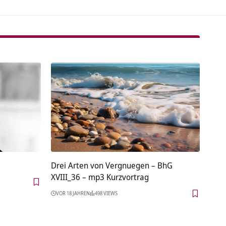
Drei Arten von Vergnuegen – BhG
XVIII_36 – mp3 Kurzvortrag
VOR 18 JAHREN
498 VIEWS