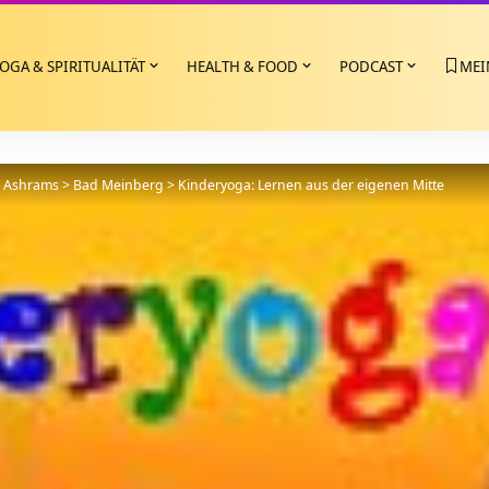
OGA & SPIRITUALITÄT
HEALTH & FOOD
PODCAST
MEI
>
Ashrams
>
Bad Meinberg
>
Kinderyoga: Lernen aus der eigenen Mitte