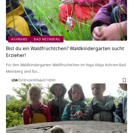
ASHRAMS
BAD MEINBERG
Bist du ein Waldfrüchtchen? Waldkindergarten sucht
Erzieher!
Für den Waldkindergarten Waldfrüchtchen im Yoga Vidya Ashram Bad
Meinberg sind für…
LISA
VOR 4 JAHREN
657 VIEWS