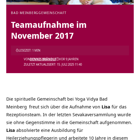
BAD MEINBERG
GEMEINSCHAFT
Teamaufnahme im
November 2017
LESEZEIT: 1 MIN
VON
DENNIS BRÄNDLE
VOR 9 JAHREN
ZULETZT AKTUALISIERT: 15. JULI 2025 11:40
Die spirituelle Gemeinschaft bei
Yoga Vidya Bad
Meinberg
freut sich über die Aufnahme von
Lisa
für das
Rezeptionsteam. In der letzten Sevakaversammlung wurde
sie ohne Gegenstimme in die Gemeinschaft aufgenommen.
Lisa
absolvierte eine Ausbildung für
Heilerziehungspflegerin und arbeitete 10 Jahre in diesem