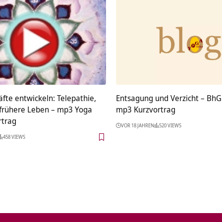
äfte entwickeln: Telepathie,
Entsagung und Verzicht – BhG 
 frühere Leben – mp3 Yoga
mp3 Kurzvortrag
rtrag
VOR 18 JAHREN
520 VIEWS
458 VIEWS