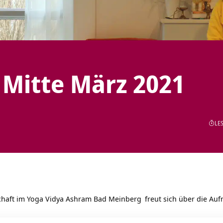
Mitte März 2021
LES
chaft im
Yoga Vidya Ashram Bad Meinberg
freut sich über die Au