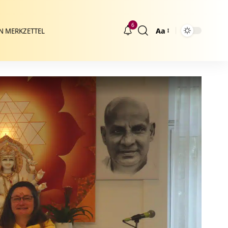
6
Aa
N MERKZETTEL
Größenänderung