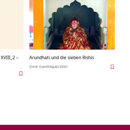
XVIII_2 –
Arundhati und die sieben Rishis
VOR 10 JAHREN
462 VIEWS