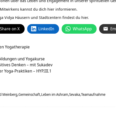
tionen über das Leben und Engagement in unserer spirituellen Ge
Mitwirkens kannst du dich hier informieren.
ga Vidya Häusern und Stadtcentern findest du hier.
Share on X
LinkedIn
WhatsApp
Em
hen Yogatherapie
d
bildungen und Yogakurse
itives Denken – mit Sukadev
ler Yoga-Praktiken – HYP.III.1
d Meinberg
Gemeinschaft
Leben im Ashram
Sevaka
Teamaufnahme