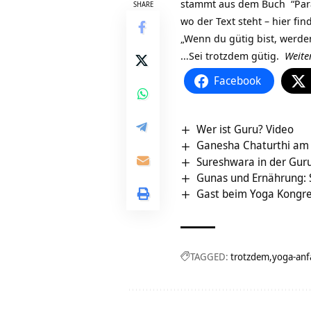
stammt aus dem Buch “Par
SHARE
wo der Text steht –
hier fin
„Wenn du gütig bist, werde
…Sei trotzdem gütig.
Weite
Facebook
Wer ist Guru? Video
Ganesha Chaturthi am 
Sureshwara in der Gur
Gunas und Ernährung: 
Gast beim Yoga Kongres
TAGGED:
trotzdem
yoga-anf