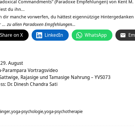
adoxical Commandments” (
Paradoxe Empfehlungen
) von Kent M.
dest du ihn…
n dir manche vorwerfen, du hättest eigennützige Hintergedanken 
r … zu allen Paradoxen Empfehlungen…
Share on X
LinkedIn
WhatsApp
Em
29. August
u-Parampara Vortragsvideo
Sattwige, Rajasige und Tamasige Nahrung – YVS073
s: Dr. Dinesh Chandra Sati
änger
yoga-psychologie
yoga-psychotherapie