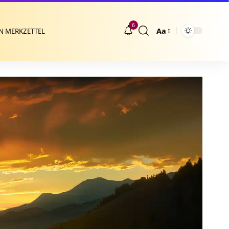
6
Aa
N MERKZETTEL
Größenänderung