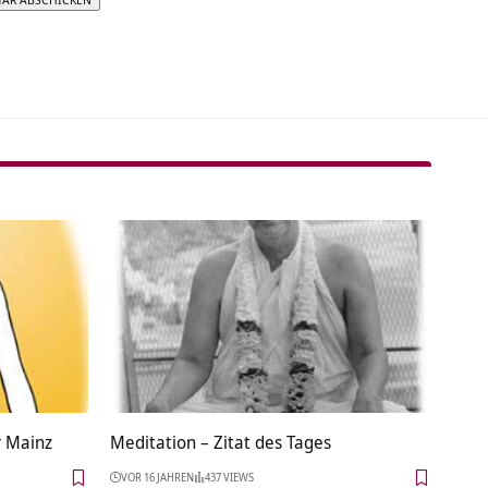
tive:
r Mainz
Meditation – Zitat des Tages
VOR 16 JAHREN
437 VIEWS