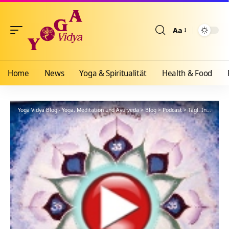
Aa
Größenänderun
Home
News
Yoga & Spiritualität
Health & Food
Yoga Vidya Blog - Yoga, Meditation und Ayurveda
>
Blog
>
Podcast
>
Tägl. Inspiration