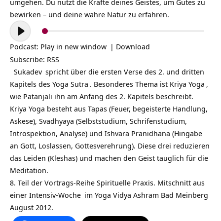
umgehen. Du nutzt die Kräfte deines Geistes, um Gutes zu
bewirken – und deine wahre Natur zu erfahren.
Audio-
Player
Podcast:
Play in new window
|
Download
Subscribe:
RSS
Sukadev
spricht über die ersten Verse des 2. und dritten
Kapitels des
Yoga Sutra
. Besonderes Thema ist
Kriya Yoga
,
wie Patanjali ihn am Anfang des 2. Kapitels beschreibt.
Kriya Yoga besteht aus Tapas (Feuer, begeisterte Handlung,
Askese), Svadhyaya (Selbststudium, Schrifenstudium,
Introspektion, Analyse) und Ishvara Pranidhana (Hingabe
an Gott, Loslassen, Gottesverehrung). Diese drei reduzieren
das Leiden (Kleshas) und machen den Geist tauglich für die
Meditation.
8. Teil der Vortrags-Reihe Spirituelle Praxis. Mitschnitt aus
einer
Intensiv-Woche
im
Yoga Vidya Ashram Bad Meinberg
August 2012.