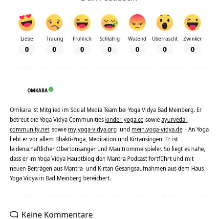
Liebe
Traurig
Fröhlich
Schläfrig
Wütend
Überrascht
Zwinker
0
0
0
0
0
0
0
OMKARA
Omkara ist Mitglied im Social Media Team bei Yoga Vidya Bad Meinberg. Er
betreut die Yoga Vidya Communities
kinder-yoga.cc
sowie
ayurveda-
community.net
sowie
my.yoga-vidya.org
und
mein.yoga-vidya.de
- An Yoga
liebt er vor allem Bhakti-Yoga, Meditation und Kirtansingen. Er ist
leidenschaftlicher Obertonsänger und Maultrommelspieler. So liegt es nahe,
dass er im Yoga Vidya Hauptblog den Mantra Podcast fortführt und mit
neuen Beiträgen aus Mantra- und Kirtan Gesangsaufnahmen aus dem Haus
Yoga Vidya in Bad Meinberg bereichert.
Keine Kommentare