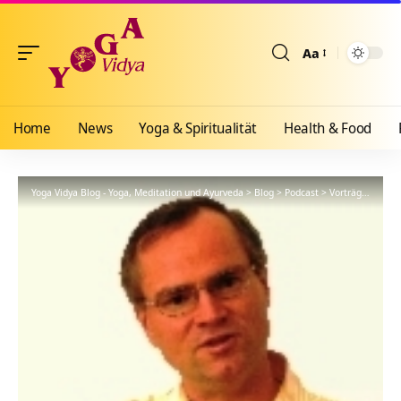
Aa
Größenänderun
Home
News
Yoga & Spiritualität
Health & Food
Yoga Vidya Blog - Yoga, Meditation und Ayurveda
>
Blog
>
Podcast
>
Vorträge
>
Kriya