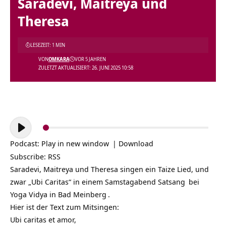
Saradevi, Maitreya und
Theresa
LESEZEIT: 1 MIN
VON
OMKARA
VOR 5 JAHREN
ZULETZT AKTUALISIERT: 26. JUNI 2025 10:58
Audio-
Player
Podcast:
Play in new window
|
Download
Subscribe:
RSS
Saradevi, Maitreya und Theresa singen ein Taize Lied, und
zwar „Ubi Caritas“ in einem Samstagabend
Satsang
bei
Yoga Vidya in Bad Meinberg
.
Hier ist der Text zum Mitsingen:
Ubi caritas et amor,