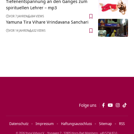
Tiefenentspannung an den Ganges zum
spirituellen Lehrer – mp3
VOR 7 JAHREN
684 VIEWS
Yamuna Tira Vihare Vrindavana Sanchari
VOR 14 JAHREN
632 VIEWS
Folge uns
Datenschutz
Impressum
Haftungsausschluss
Sitemap
RSS
© 2026 Yoga Vidya e.V. · Yogaweg 7 · 32805 Horn‑Bad Meinberg · +49 5234 87‑0 ·