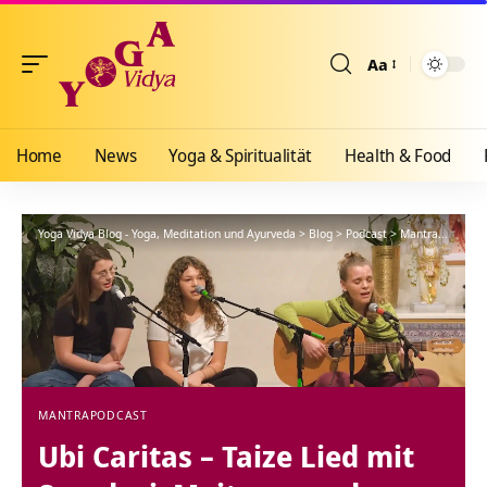
Aa
Größenänderun
Home
News
Yoga & Spiritualität
Health & Food
Yoga Vidya Blog - Yoga, Meditation und Ayurveda
>
Blog
>
Podcast
>
Mantra
>
Ubi Ca
MANTRA
PODCAST
Ubi Caritas – Taize Lied mit