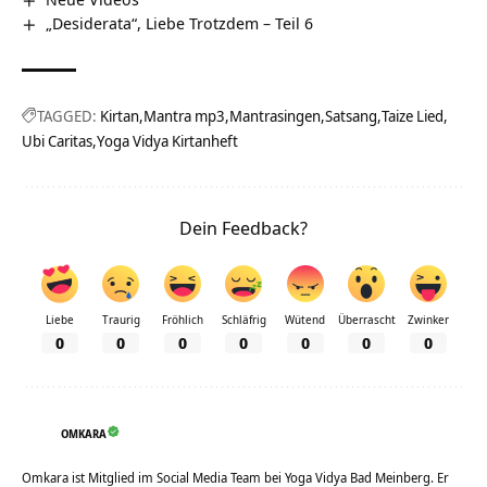
„Desiderata“, Liebe Trotzdem – Teil 6
TAGGED:
Kirtan
Mantra mp3
Mantrasingen
Satsang
Taize Lied
Ubi Caritas
Yoga Vidya Kirtanheft
Dein Feedback?
Liebe
Traurig
Fröhlich
Schläfrig
Wütend
Überrascht
Zwinker
0
0
0
0
0
0
0
OMKARA
Omkara ist Mitglied im Social Media Team bei Yoga Vidya Bad Meinberg. Er