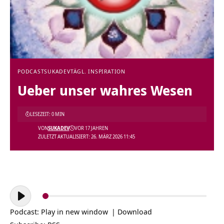
PODCAST
SUKADEV
TÄGL. INSPIRATION
Ueber unser wahres Wesen
LESEZEIT: 0 MIN
VON
SUKADEV
VOR 17 JAHREN
ZULETZT AKTUALISIERT: 26. MÄRZ 2026 11:45
Audio-
Player
Podcast:
Play in new window
|
Download