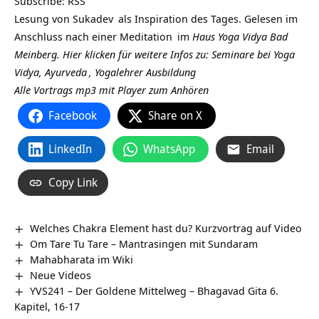
Subscribe:
RSS
Lesung von
Sukadev
als Inspiration des Tages. Gelesen im
Anschluss nach einer
Meditation
im
Haus Yoga Vidya Bad
Meinberg.
Hier klicken für weitere Infos zu: Seminare bei Yoga
Vidya,
Ayurveda
,
Yogalehrer Ausbildung
Alle Vortrags mp3 mit Player zum Anhören
Facebook
Share on X
LinkedIn
WhatsApp
Email
Copy Link
Welches Chakra Element hast du? Kurzvortrag auf Video
Om Tare Tu Tare – Mantrasingen mit Sundaram
Mahabharata im Wiki
Neue Videos
YVS241 – Der Goldene Mittelweg – Bhagavad Gita 6.
Kapitel, 16-17