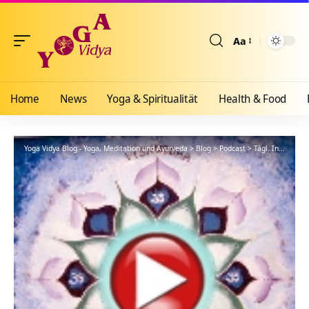
Aa
Größenänderun
Home
News
Yoga & Spiritualität
Health & Food
Yoga Vidya Blog - Yoga, Meditation und Ayurveda
>
Blog
>
Podcast
>
Tägl. Inspiration