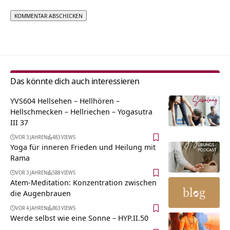
Alternative:
Das könnte dich auch interessieren
YVS604 Hellsehen – Hellhören –
Hellschmecken – Hellriechen – Yogasutra
III 37
VOR 3 JAHREN
483 VIEWS
Yoga für inneren Frieden und Heilung mit
Rama
VOR 3 JAHREN
588 VIEWS
Atem-Meditation: Konzentration zwischen
die Augenbrauen
VOR 4 JAHREN
863 VIEWS
Werde selbst wie eine Sonne – HYP.II.50