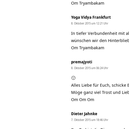
Om Tryambakam
Yoga Vidya Frankfurt
8. Oktober 2015 um 12:21 Uhr
In tiefer Verbundenheit mit 
wünschen wir den Hinterbliebe
Om Tryambakam
premajyoti
8. Oktober 2015 um 06:24 Uhr
🙁
Alles Liebe für Euch, schick
Möge ganz viel Trost und Lieb
Om Om Om
Dieter Jahnke
7. Oktober 2015 um 18:46 Uhr