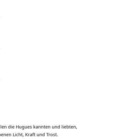
m
m
m
llen die Hugues kannten und liebten,
nen Licht, Kraft und Trost.