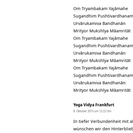
Om Tryambakam Yajāmahe
Sugandhim Pushtivardhana
Urvārukamiva Bandhanān
Mrityor Mukshīya Māamritāt
Om Tryambakam Yajāmahe
Sugandhim Pushtivardhana
Urvārukamiva Bandhanān
Mrityor Mukshīya Māamritāt
Om Tryambakam Yajāmahe
Sugandhim Pushtivardhana
Urvārukamiva Bandhanān
Mrityor Mukshīya Māamritāt
Yoga Vidya Frankfurt
8. Oktober 2015 um 12:22 Uhr
In tiefer Verbundenheit mit a
wünschen wir den Hinterbliebe