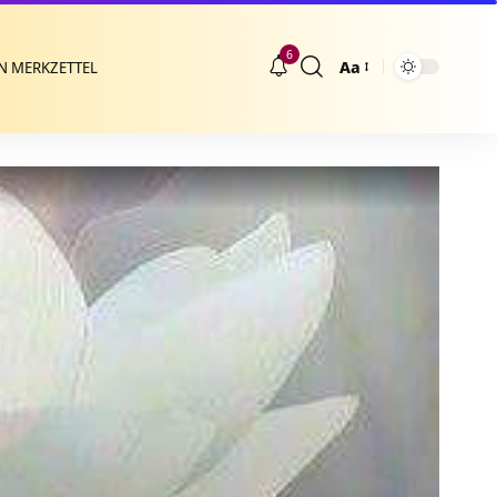
6
Aa
N MERKZETTEL
Größenänderung