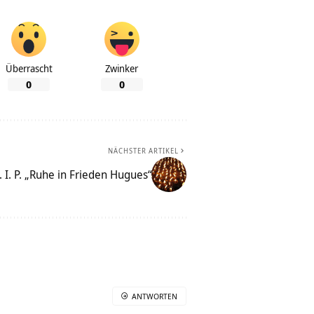
Überrascht
Zwinker
0
0
NÄCHSTER ARTIKEL
. I. P. „Ruhe in Frieden Hugues“
ANTWORTEN