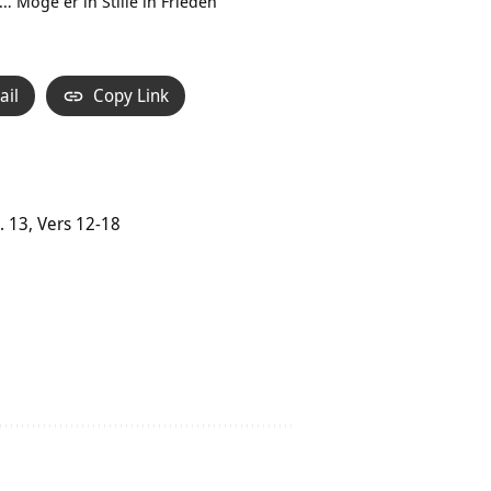
 Möge er in Stille in Frieden
ail
Copy Link
 13, Vers 12-18