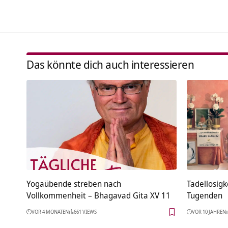
Das könnte dich auch interessieren
Yogaübende streben nach
Tadellosigk
Vollkommenheit – Bhagavad Gita XV 11
Tugenden
VOR 4 MONATEN
661 VIEWS
VOR 10 JAHREN