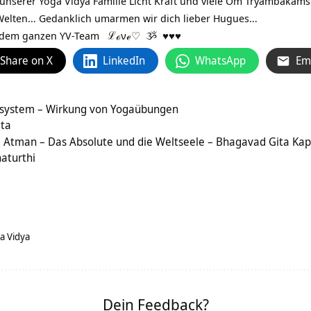
unserer Yoga Vidya Familie Licht Kraft und viele Om Tryambakams…
 Welten… Gedanklich umarmen wir dich lieber Hugues…
t dem ganzen YV-Team
ℒℴνℯ
♡
ૐ
♥♥♥
Share on X
LinkedIn
WhatsApp
Em
system – Wirkung von Yogaübungen
ata
Atman – Das Absolute und die Weltseele – Bhagavad Gita Kap.
aturthi
a Vidya
Dein Feedback?