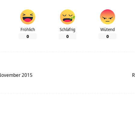
Fröhlich
Schläfrig
Wütend
0
0
0
 November 2015
R