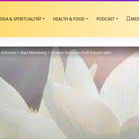
OGA & SPIRITUALITÄT
HEALTH & FOOD
PODCAST
MEI
>
Ashrams
>
Bad Meinberg
>
Unsere Gemeinschaft trauert sehr