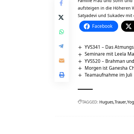
Familie Frau und Sohn und 
aufsteigen in die Höheren
Satyadevi und Sukadev mi
Facebook
YVS341 – Das Atmungs
Seminare mit Leela M
YVS520 – Brahman und 
Morgen ist Ganesha Ch
Teamaufnahme im Juli
TAGGED:
Hugues
Trauer
Yog