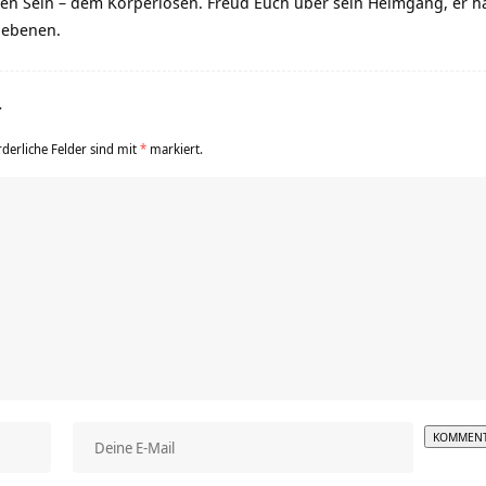
ren Sein – dem Körperlosen. Freud Euch über sein Heimgang, er hat
liebenen.
r
rderliche Felder sind mit
*
markiert.
Alterna