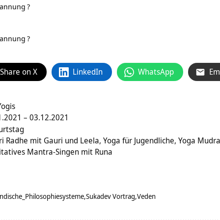
pannung
?
pannung
?
Share on X
LinkedIn
WhatsApp
Em
Yogis
.2021 – 03.12.2021
urtstag
ri Radhe mit Gauri und Leela, Yoga für Jugendliche, Yoga Mudr
tatives Mantra-Singen mit Runa
Indische_Philosophiesysteme
Sukadev Vortrag
Veden