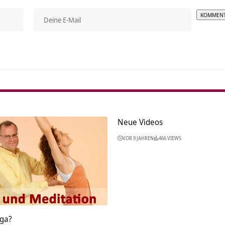
Alterna
Neue Videos
VOR 9 JAHREN
466 VIEWS
rga?