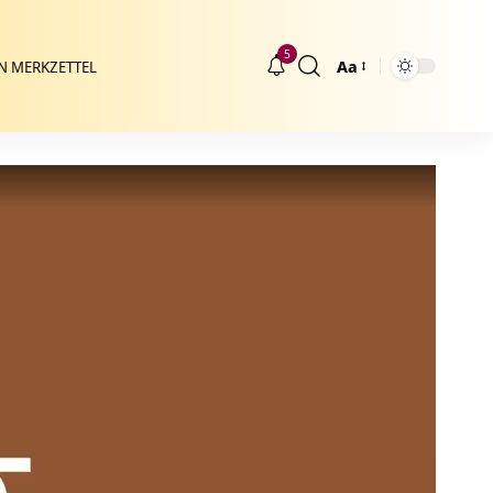
5
Aa
N MERKZETTEL
Größenänderung