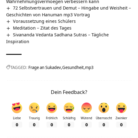
Wahrnehmungsvermoegen verbessern kann
72 Selbstvertrauen und Demut – Hingabe und Weisheit –
Geschichten von Hanuman mp3 Vortrag
Voraussetzung eines Schülers
Meditation – Zitat des Tages
Sivananda Vedanta Sadhana Sutras – Tägliche
Inspiration
TAGGED:
Frage an Sukadev
Gesundheit
mp3
Dein Feedback?
Liebe
Traurig
Fröhlich
Schläfrig
Wütend
Überrascht
Zwinker
0
0
0
0
0
0
0