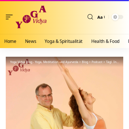
Aa
Größenänderun
Home
News
Yoga & Spiritualität
Health & Food
Yoga Vidya Blog - Yoga, Meditation und Ayurveda
>
Blog
>
Podcast
>
Tägl. Inspiration