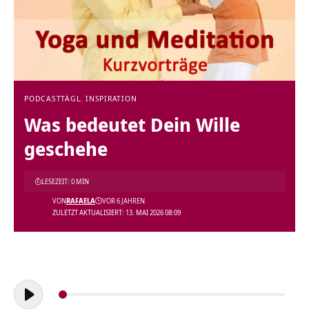
PODCAST
TÄGL. INSPIRATION
Was bedeutet Dein Wille
geschehe
LESEZEIT: 0 MIN
VON
RAFAELA
VOR 6 JAHREN
ZULETZT AKTUALISIERT: 13. MAI 2026 08:09
Audio-
Player