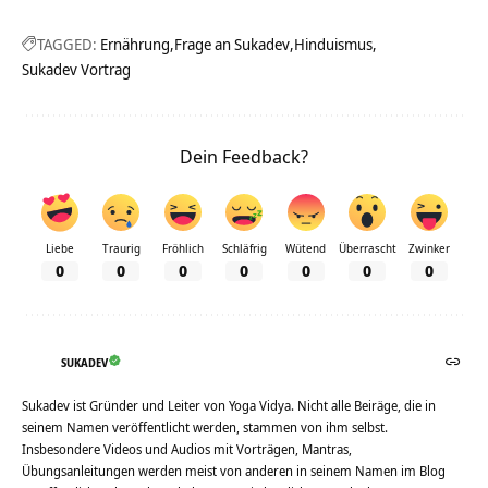
TAGGED:
Ernährung
Frage an Sukadev
Hinduismus
Sukadev Vortrag
Dein Feedback?
Liebe
Traurig
Fröhlich
Schläfrig
Wütend
Überrascht
Zwinker
0
0
0
0
0
0
0
SUKADEV
Sukadev ist Gründer und Leiter von Yoga Vidya. Nicht alle Beiräge, die in
seinem Namen veröffentlicht werden, stammen von ihm selbst.
Insbesondere Videos und Audios mit Vorträgen, Mantras,
Übungsanleitungen werden meist von anderen in seinem Namen im Blog