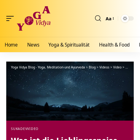
Aa
Größenänderun
Home
News
Yoga & Spiritualität
Health & Food
Yoga Vidya Blog - Yoga, Meditation und Ayurveda
>
Blog
>
Videos
>
Video
>
Was ist d
SUKADEV
VIDEO