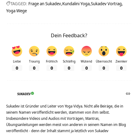
TAGGED:
Frage an Sukadev
Kundalini Yoga
Sukadev Vortrag
Yoga Wege
Dein Feedback?
Liebe
Traurig
Fröhlich
Schläfrig
Wütend
Überrascht
Zwinker
0
0
0
0
0
0
0
SUKADEV
Sukadev ist Gründer und Leiter von Yoga Vidya. Nicht alle Beiräge, die in
seinem Namen veröffentlicht werden, stammen von ihm selbst.
Insbesondere Videos und Audios mit Vorträgen, Mantras,
Übungsanleitungen werden meist von anderen in seinem Namen im Blog
veröffentlicht - denn der Inhalt stammt ja letztlich von Sukadev