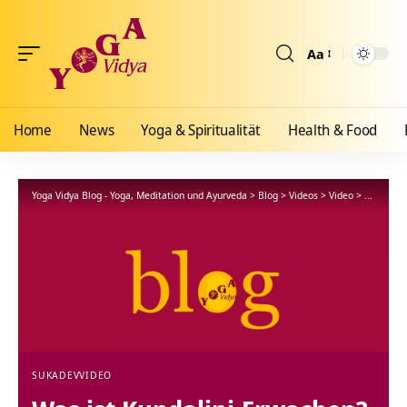
Aa
Größenänderun
Home
News
Yoga & Spiritualität
Health & Food
Yoga Vidya Blog - Yoga, Meditation und Ayurveda
>
Blog
>
Videos
>
Video
>
Was ist K
SUKADEV
VIDEO