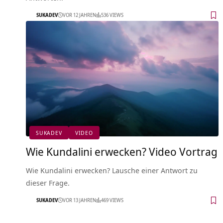
SUKADEV
VOR 12 JAHREN
536 VIEWS
SUKADEV
VIDEO
Wie Kundalini erwecken? Video Vortrag
Wie Kundalini erwecken? Lausche einer Antwort zu
dieser Frage.
SUKADEV
VOR 13 JAHREN
469 VIEWS