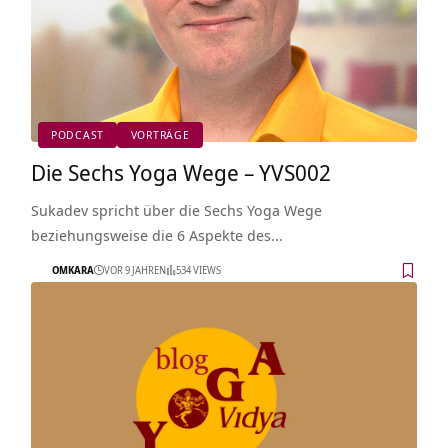
PODCAST
VORTRÄGE
Die Sechs Yoga Wege – YVS002
Sukadev spricht über die Sechs Yoga Wege
beziehungsweise die 6 Aspekte des…
OMKARA
VOR 9 JAHREN
534 VIEWS