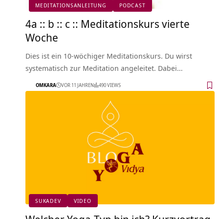
MEDITATIONSANLEITUNG
PODCAST
4a :: b :: c :: Meditationskurs vierte
Woche
Dies ist ein 10-wöchiger Meditationskurs. Du wirst
systematisch zur Meditation angeleitet. Dabei…
OMKARA
VOR 11 JAHREN
490 VIEWS
SUKADEV
VIDEO
Welcher Yoga-Typ bin ich? Kurzvortrag