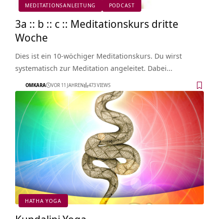
MEDITATIONSANLEITUNG
PODCAST
3a :: b :: c :: Meditationskurs dritte
Woche
Dies ist ein 10-wöchiger Meditationskurs. Du wirst
systematisch zur Meditation angeleitet. Dabei…
OMKARA
VOR 11 JAHREN
473 VIEWS
HATHA YOGA
Kundalini Yoga