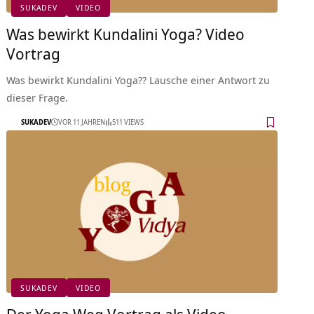
SUKADEV
VIDEO
Was bewirkt Kundalini Yoga? Video
Vortrag
Was bewirkt Kundalini Yoga?? Lausche einer Antwort zu
dieser Frage.
SUKADEV
VOR 11 JAHREN
511 VIEWS
SUKADEV
VIDEO
Der Yoga Weg Vortrag als Video