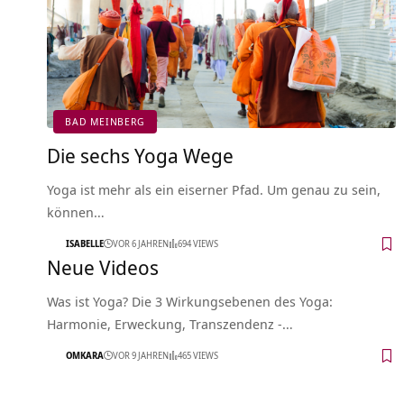
BAD MEINBERG
Die sechs Yoga Wege
Yoga ist mehr als ein eiserner Pfad. Um genau zu sein,
können…
ISABELLE
VOR 6 JAHREN
694 VIEWS
Neue Videos
Was ist Yoga? Die 3 Wirkungsebenen des Yoga:
Harmonie, Erweckung, Transzendenz -…
OMKARA
VOR 9 JAHREN
465 VIEWS