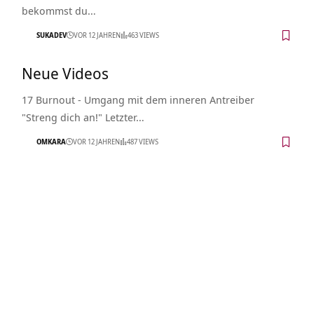
bekommst du…
SUKADEV
VOR 12 JAHREN
463 VIEWS
Neue Videos
17 Burnout - Umgang mit dem inneren Antreiber
"Streng dich an!" Letzter…
OMKARA
VOR 12 JAHREN
487 VIEWS