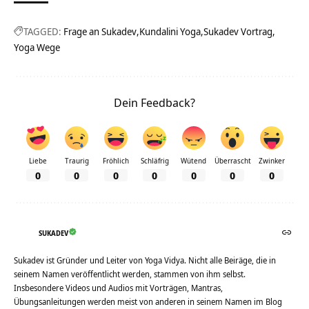
TAGGED:
Frage an Sukadev
Kundalini Yoga
Sukadev Vortrag
Yoga Wege
Dein Feedback?
Liebe
Traurig
Fröhlich
Schläfrig
Wütend
Überrascht
Zwinker
0
0
0
0
0
0
0
SUKADEV
Sukadev ist Gründer und Leiter von Yoga Vidya. Nicht alle Beiräge, die in
seinem Namen veröffentlicht werden, stammen von ihm selbst.
Insbesondere Videos und Audios mit Vorträgen, Mantras,
Übungsanleitungen werden meist von anderen in seinem Namen im Blog