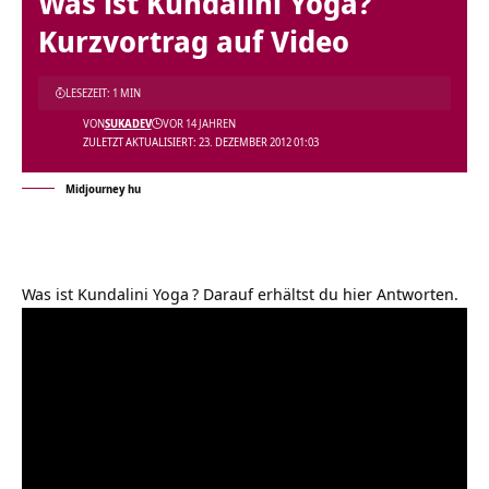
Was ist Kundalini Yoga?
Kurzvortrag auf Video
LESEZEIT: 1 MIN
VON
SUKADEV
VOR 14 JAHREN
ZULETZT AKTUALISIERT: 23. DEZEMBER 2012 01:03
Midjourney hu
Was ist Kundalini Yoga
? Darauf erhältst du hier Antworten.