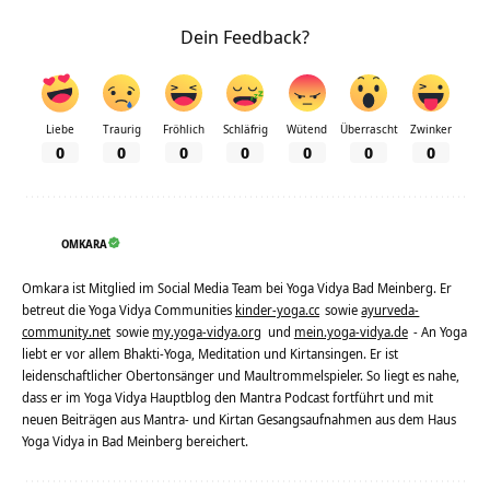
Dein Feedback?
Liebe
Traurig
Fröhlich
Schläfrig
Wütend
Überrascht
Zwinker
0
0
0
0
0
0
0
OMKARA
Omkara ist Mitglied im Social Media Team bei Yoga Vidya Bad Meinberg. Er
betreut die Yoga Vidya Communities
kinder-yoga.cc
sowie
ayurveda-
community.net
sowie
my.yoga-vidya.org
und
mein.yoga-vidya.de
- An Yoga
liebt er vor allem Bhakti-Yoga, Meditation und Kirtansingen. Er ist
leidenschaftlicher Obertonsänger und Maultrommelspieler. So liegt es nahe,
dass er im Yoga Vidya Hauptblog den Mantra Podcast fortführt und mit
neuen Beiträgen aus Mantra- und Kirtan Gesangsaufnahmen aus dem Haus
Yoga Vidya in Bad Meinberg bereichert.