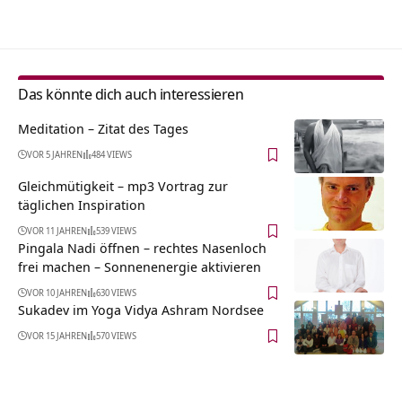
Alternative:
Das könnte dich auch interessieren
Meditation – Zitat des Tages
VOR 5 JAHREN
484 VIEWS
Gleichmütigkeit – mp3 Vortrag zur
täglichen Inspiration
VOR 11 JAHREN
539 VIEWS
Pingala Nadi öffnen – rechtes Nasenloch
frei machen – Sonnenenergie aktivieren
VOR 10 JAHREN
630 VIEWS
Sukadev im Yoga Vidya Ashram Nordsee
VOR 15 JAHREN
570 VIEWS