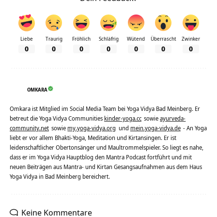
Liebe
Traurig
Fröhlich
Schläfrig
Wütend
Überrascht
Zwinker
0
0
0
0
0
0
0
OMKARA
Omkara ist Mitglied im Social Media Team bei Yoga Vidya Bad Meinberg. Er
betreut die Yoga Vidya Communities
kinder-yoga.cc
sowie
ayurveda-
community.net
sowie
my.yoga-vidya.org
und
mein.yoga-vidya.de
- An Yoga
liebt er vor allem Bhakti-Yoga, Meditation und Kirtansingen. Er ist
leidenschaftlicher Obertonsänger und Maultrommelspieler. So liegt es nahe,
dass er im Yoga Vidya Hauptblog den Mantra Podcast fortführt und mit
neuen Beiträgen aus Mantra- und Kirtan Gesangsaufnahmen aus dem Haus
Yoga Vidya in Bad Meinberg bereichert.
Keine Kommentare