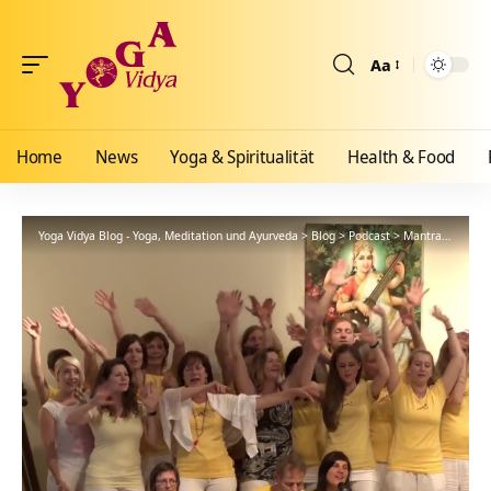
Aa
Größenänderun
Home
News
Yoga & Spiritualität
Health & Food
Yoga Vidya Blog - Yoga, Meditation und Ayurveda
>
Blog
>
Podcast
>
Mantra
>
May th