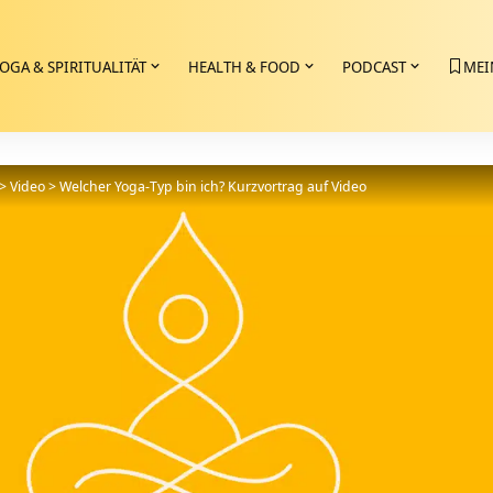
OGA & SPIRITUALITÄT
HEALTH & FOOD
PODCAST
MEI
>
Video
>
Welcher Yoga-Typ bin ich? Kurzvortrag auf Video