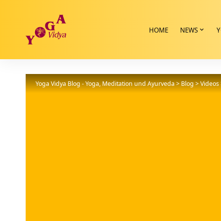
HOME
NEWS
Y
Yoga Vidya Blog - Yoga, Meditation und Ayurveda
>
Blog
>
Videos