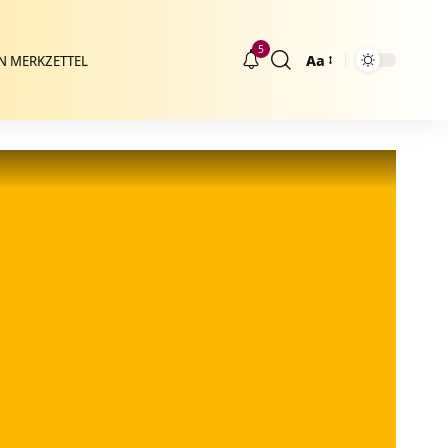
5
Aa
N MERKZETTEL
Größenänderung