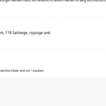
tungen werden meist von anderen in seinem Namen im Blog veröffentlicht - 
t, 118 Sattwige, rajasige und
rderliche Felder sind mit
*
markiert.