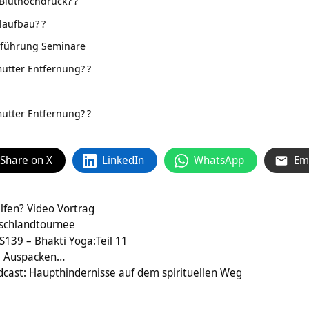
Bluthochdruck?
?
laufbau?
?
nführung Seminare
utter Entfernung?
?
utter Entfernung?
?
Share on X
LinkedIn
WhatsApp
Em
lfen? Video Vortrag
tschlandtournee
S139 – Bhakti Yoga:Teil 11
um Auspacken…
cast: Haupthindernisse auf dem spirituellen Weg