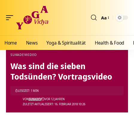
Aa
Größenänderun
Home
News
Yoga & Spiritualität
Health & Food
SUKADEV
VIDEO
Was sind die sieben
Yoga Vidya Blog - Yoga, Meditation und Ayurveda
>
Blog
>
Videos
>
Video
>
Was sind 
Todsünden? Vortragsvideo
LESEZEIT: 1 MIN
VON
SUKADEV
VOR 12 JAHREN
ZULETZT AKTUALISIERT: 16. FEBRUAR 2018 10:26