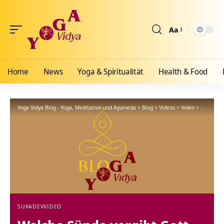
Aa
Größenänderun
Home
News
Yoga & Spiritualität
Health & Food
Yoga Vidya Blog - Yoga, Meditation und Ayurveda
>
Blog
>
Videos
>
Video
>
Welche Sü
SUKADEV
VIDEO