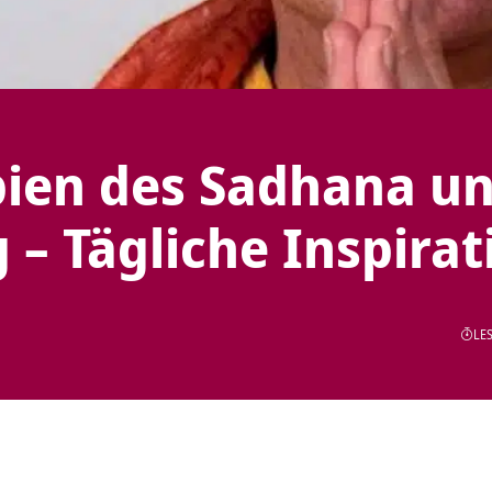
pien des Sadhana u
 – Tägliche Inspirat
LES