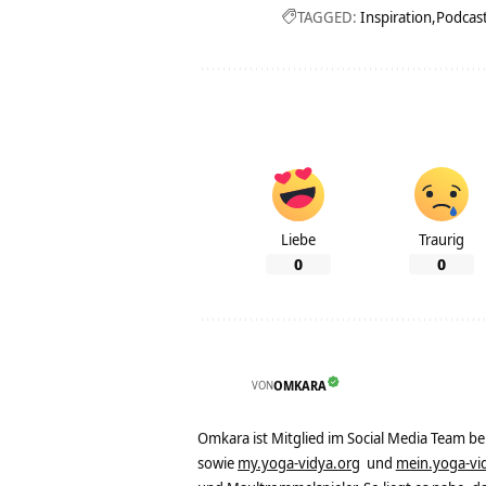
TAGGED:
Inspiration
Podcas
Liebe
Traurig
0
0
VON
OMKARA
Omkara ist Mitglied im Social Media Team b
sowie
my.yoga-vidya.org
und
mein.yoga-vi