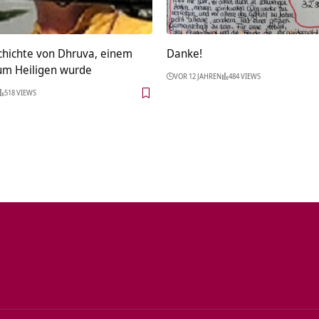
chichte von Dhruva, einem
Danke!
zum Heiligen wurde
VOR 12 JAHREN
484 VIEWS
518 VIEWS