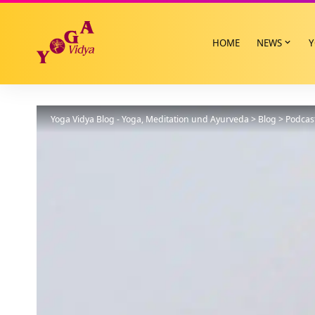
HOME
NEWS
Y
Yoga Vidya Blog - Yoga, Meditation und Ayurveda
>
Blog
>
Podcas