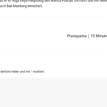
dass er im Yoga Vidya Hauptblog den Mantra Podcast fortführt und mit neue
 in Bad Meinberg bereichert.
Pranayama | 10 Minut
rderliche Felder sind mit
*
markiert.