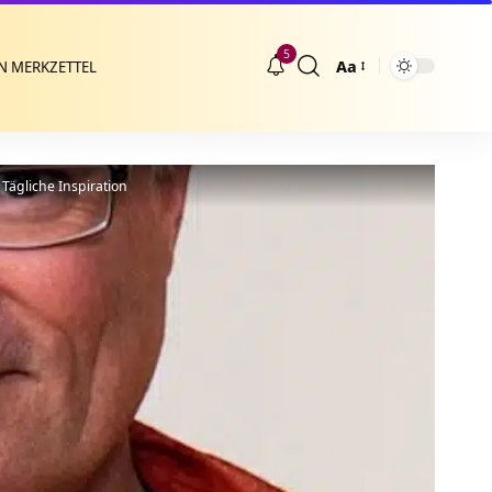
5
Aa
N MERKZETTEL
Größenänderung
Tägliche Inspiration