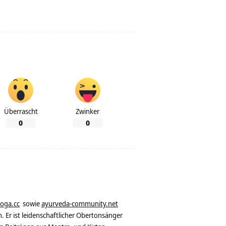
Überrascht
Zwinker
0
0
yoga.cc
sowie
ayurveda-community.net
. Er ist leidenschaftlicher Obertonsänger