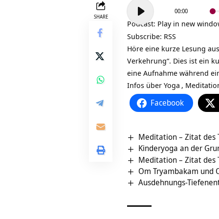
Audio-
00:00
Player
SHARE
Podcast:
Play in new wind
Subscribe:
RSS
Höre eine kurze Lesung au
Verkehrung“. Dies ist ein k
eine Aufnahme während ein
Infos über
Yoga
,
Meditatio
Facebook
Meditation – Zitat des
Kinderyoga an der Grun
Meditation – Zitat des
Om Tryambakam und Om
Ausdehnungs-Tiefenent