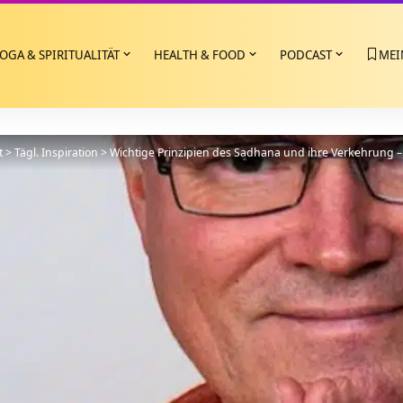
OGA & SPIRITUALITÄT
HEALTH & FOOD
PODCAST
MEI
t
>
Tägl. Inspiration
>
Wichtige Prinzipien des Sadhana und ihre Verkehrung – 