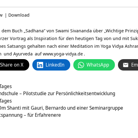
ow
|
Download
s dem Buch „Sadhana“ von Swami Sivananda über „Wichtige Prinzi
urzer Vortrag als Inspiration für den heutigen Tag von und mit
Suk
es Satsangs gehalten nach einer Meditation im Yoga Vidya Ashr
n
und
Ayurveda
auf
www.yoga-vidya.de
.
Share on X
LinkedIn
WhatsApp
Em
 Tages
dschule – Pilotstudie zur Persönlichkeitsentwicklung
 Tages
 Shanti mit Gauri, Bernardo und einer Seminargruppe
spannung – für Erfahrenere