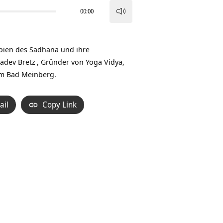
00:00
Pfeiltasten
Hoch/Runter
benutzen,
pien des Sadhana und ihre
um
adev Bretz
, Gründer von Yoga Vidya,
die
am Bad Meinberg.
Lautstärke
zu
ail
Copy Link
regeln.