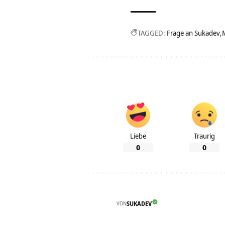
TAGGED:
Frage an Sukadev
Liebe
Traurig
0
0
VON
SUKADEV