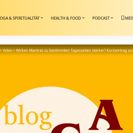
OGA & SPIRITUALITÄT
HEALTH & FOOD
PODCAST
MEI
>
Video
>
Wirken Mantras zu bestimmten Tageszeiten stärker? Kurzvortrag au