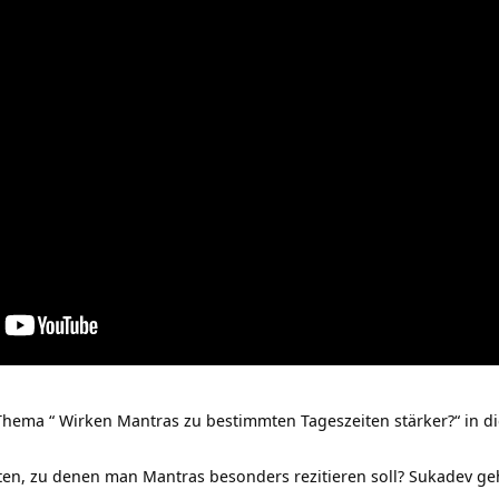
hema “ Wirken Mantras zu bestimmten Tageszeiten stärker?“ in d
ten, zu denen man Mantras besonders rezitieren soll? Sukadev ge