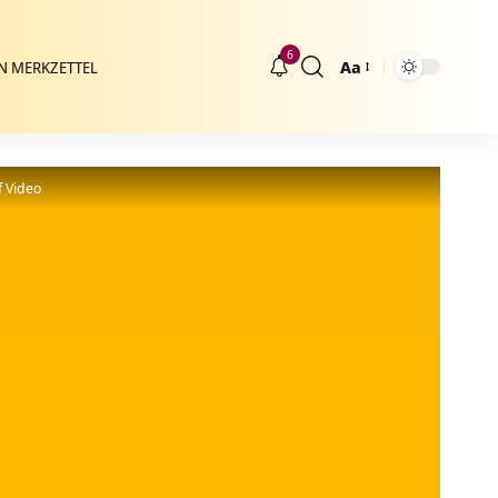
6
Aa
N MERKZETTEL
Größenänderung
f Video