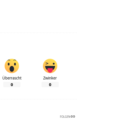
Überrascht
Zwinker
0
0
FOLGEN