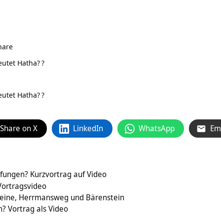
nare
eutet Hatha?
?
eutet Hatha?
?
Share on X
LinkedIn
WhatsApp
Em
r
fungen? Kurzvortrag auf Video
erg Warburg‏‎ – Vortragsvideo
steine, Herrmansweg und Bärenstein
n? Vortrag als Video