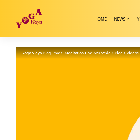
HOME
NEWS
Y
Yoga Vidya Blog - Yoga, Meditation und Ayurveda
>
Blog
>
Videos