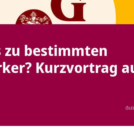
 zu bestimmten
rker? Kurzvortrag a
LES