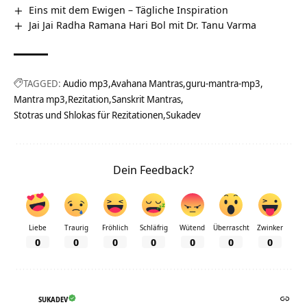
Eins mit dem Ewigen – Tägliche Inspiration
Jai Jai Radha Ramana Hari Bol mit Dr. Tanu Varma
TAGGED:
Audio mp3
Avahana Mantras
guru-mantra-mp3
Mantra mp3
Rezitation
Sanskrit Mantras
Stotras und Shlokas für Rezitationen
Sukadev
Dein Feedback?
Liebe
Traurig
Fröhlich
Schläfrig
Wütend
Überrascht
Zwinker
0
0
0
0
0
0
0
SUKADEV