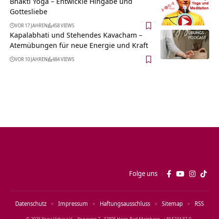
Bhakti Yoga – Entwickle Hingabe und
Gottesliebe
VOR 17 JAHREN
458 VIEWS
Kapalabhati und Stehendes Kavacham –
Atemübungen für neue Energie und Kraft
VOR 10 JAHREN
484 VIEWS
Folge uns
Datenschutz
Impressum
Haftungsausschluss
Sitemap
RSS