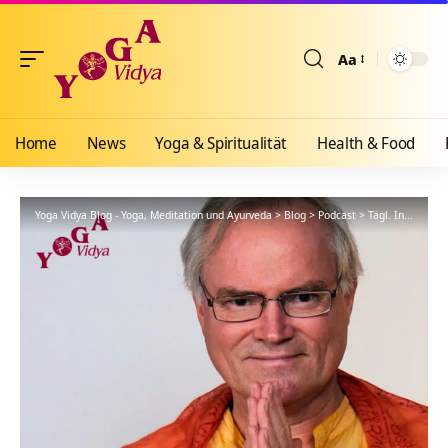
Aa
Größenänderun
Home
News
Yoga & Spiritualität
Health & Food
Yoga Vidya Blog - Yoga, Meditation und Ayurveda
>
Blog
>
Podcast
>
Tägl. Inspiration