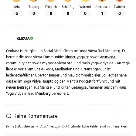
Liebe
Traurig
Fröhlich
Schläfrig
Wütend
Überrascht
Zwinker
6
0
0
0
0
1
0
OMKARA
Omkara ist Mitglied im Social Media Team bei Yoga Vidya Bad Meinberg. Er
betreut die Yoga Vidya Communities
kinder-yoga.cc
sowie
ayurveda-
community.net
sowie
my.yoga-vidya.org
und
mein.yoga-vidya.de
- An Yoga
liebt er vor allem Bhakti-Yoga, Meditation und Kirtansingen. Er ist
leidenschaftlicher Obertonsänger und Maultrommelspieler. So liegt es nahe,
dass er im Yoga Vidya Hauptblog den Mantra Podcast fortführt und mit
neuen Beiträgen aus Mantra- und Kirtan Gesangsaufnahmen aus dem Haus
Yoga Vidya in Bad Meinberg bereichert.
Keine Kommentare
Deine E-Mail-Adresse wird nicht veröffentlicht.
Erforderliche Felder sind mit
*
markiert.