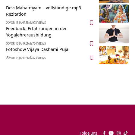
Devi Mahatmyam – vollständige mp3
Rezitation
VOR 13 JAHREN
903 VIEWS
Feedback: Erfahrungen in der
Yogalehrerausbildung
VOR 10 JAHREN
764 VIEWS
Fotoshow Vijaya Dashami Puja
VOR 13 JAHREN
473 VIEWS
Folge uns