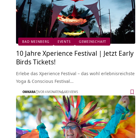
BAD MEINBERG
EVENTS
GEMEINSCHAFT
10 Jahre Xperience Festival | Jetzt Early
Birds Tickets!
Erlebe das Xperience Festival – das wohl erlebnisreichste
Yoga & Conscious Festival…
OMKARA
VOR 4 MONATEN
683 VIEWS