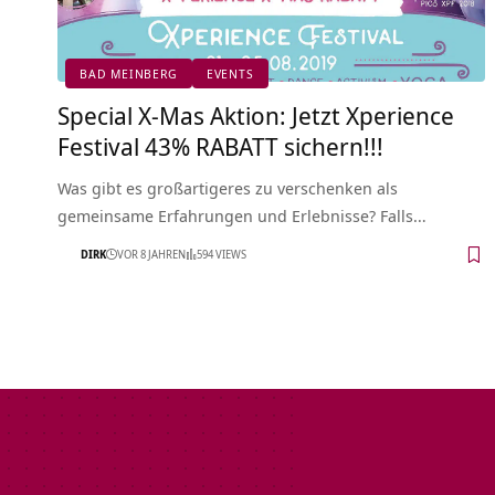
BAD MEINBERG
EVENTS
Special X-Mas Aktion: Jetzt Xperience
Festival 43% RABATT sichern!!!
Was gibt es großartigeres zu verschenken als
gemeinsame Erfahrungen und Erlebnisse? Falls…
DIRK
VOR 8 JAHREN
594 VIEWS