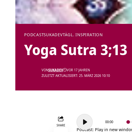
PODCAST
SUKADEV
TÄGL. INSPIRATION
Yoga Sutra 3;13
VON
SUKADEV
VOR 17 JAHREN
ZULETZT AKTUALISIERT: 25. MÄRZ 2026 10:10
Audio-
00:00
Player
SHARE
Podcast:
Play in new wind