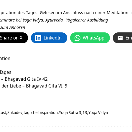
spiration des Tages. Gelesen im Anschluss nach einer
Meditation
 Seminare bei Yoga Vidya,
Ayurveda
,
Yogalehrer Ausbildung
r zum Anhören
Share on X
LinkedIn
WhatsApp
Em
ration
 Tages
 – Bhagavad Gita IV 42
 der Liebe – Bhagavad Gita VI. 9
cast
Sukadev
tägliche Inspiration
Yoga Sutra 3;13
Yoga Vidya