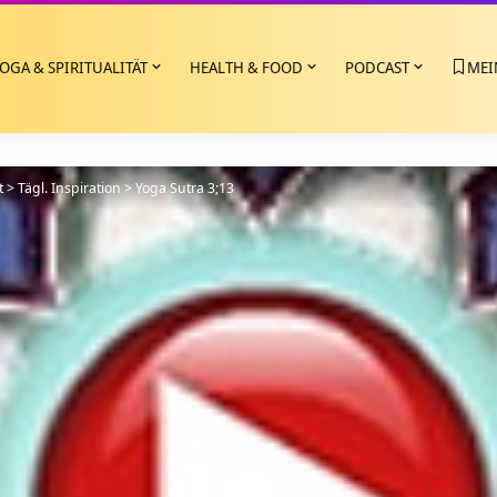
OGA & SPIRITUALITÄT
HEALTH & FOOD
PODCAST
MEI
t
>
Tägl. Inspiration
>
Yoga Sutra 3;13