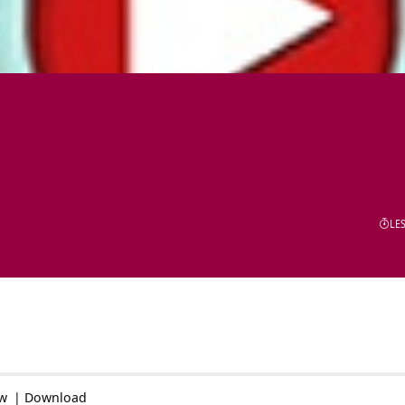
LES
ow
|
Download