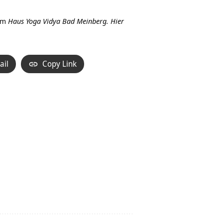
Hoch/Runter
benutzen,
im
Haus Yoga Vidya Bad Meinberg.
Hier
um
die
Lautstärke
ail
Copy Link
zu
regeln.