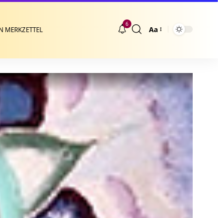
6
Aa
N MERKZETTEL
Größenänderung