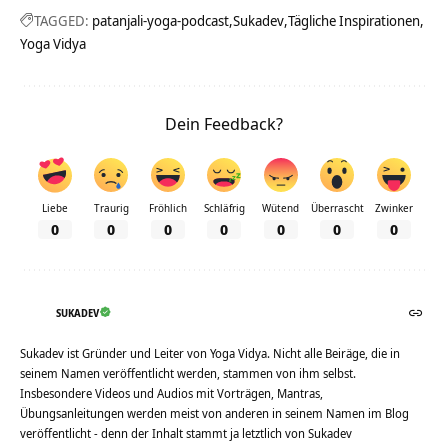
TAGGED:
patanjali-yoga-podcast
Sukadev
Tägliche Inspirationen
Yoga Vidya
Dein Feedback?
Liebe
Traurig
Fröhlich
Schläfrig
Wütend
Überrascht
Zwinker
0
0
0
0
0
0
0
SUKADEV
Sukadev ist Gründer und Leiter von Yoga Vidya. Nicht alle Beiräge, die in
seinem Namen veröffentlicht werden, stammen von ihm selbst.
Insbesondere Videos und Audios mit Vorträgen, Mantras,
Übungsanleitungen werden meist von anderen in seinem Namen im Blog
veröffentlicht - denn der Inhalt stammt ja letztlich von Sukadev