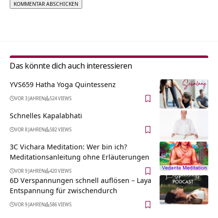
Alternative:
Das könnte dich auch interessieren
YVS659 Hatha Yoga Quintessenz
VOR 3 JAHREN
524 VIEWS
Schnelles Kapalabhati
VOR 8 JAHREN
582 VIEWS
3C Vichara Meditation: Wer bin ich?
Meditationsanleitung ohne Erläuterungen
VOR 9 JAHREN
420 VIEWS
6D Verspannungen schnell auflösen – Laya
Entspannung für zwischendurch
VOR 9 JAHREN
586 VIEWS