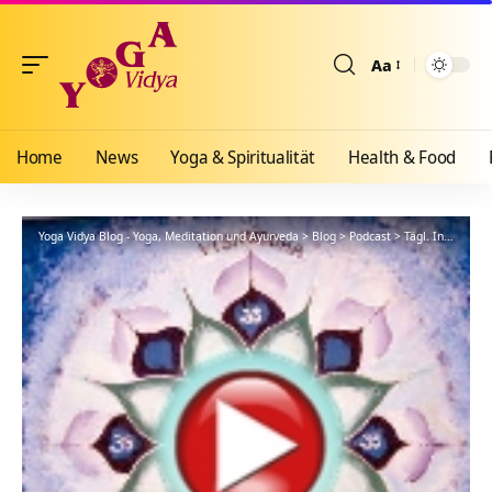
Aa
Größenänderun
Home
News
Yoga & Spiritualität
Health & Food
Yoga Vidya Blog - Yoga, Meditation und Ayurveda
>
Blog
>
Podcast
>
Tägl. Inspiration