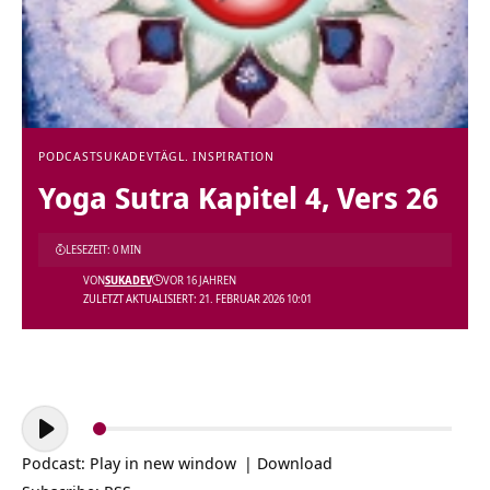
PODCAST
SUKADEV
TÄGL. INSPIRATION
Yoga Sutra Kapitel 4, Vers 26
LESEZEIT: 0 MIN
VON
SUKADEV
VOR 16 JAHREN
ZULETZT AKTUALISIERT: 21. FEBRUAR 2026 10:01
Audio-
Player
Podcast:
Play in new window
|
Download