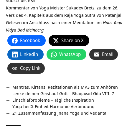
Subscribe:
RSS
Kommentar von Yoga Meister
Sukadev Bretz
zu dem 26.
Vers des 4. Kapitels aus dem Raja Yoga Sutra von
Patanjali
.
Gelesen im Anschluss nach einer
Meditation
im
Haus Yoga
Vidya Bad Meinberg.
Facebook
Share on X
LinkedIn
WhatsApp
Email
Copy Link
Mantras, Kirtans, Rezitationen als MP3 zum Anhören
Lenke deinen Geist auf Gott – Bhagavad Gita VIII. 7
Einschlafprobleme – Tägliche Inspiration
Yoga heißt Einheit Harmonie Verbindung
21 Zusammenfassung Jnana Yoga und Vedanta