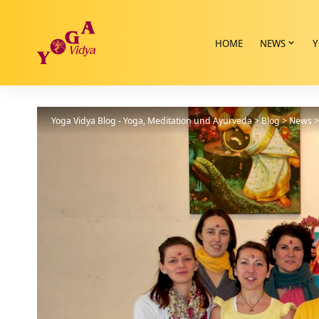
HOME
NEWS
Y
Yoga Vidya Blog - Yoga, Meditation und Ayurveda
>
Blog
>
News