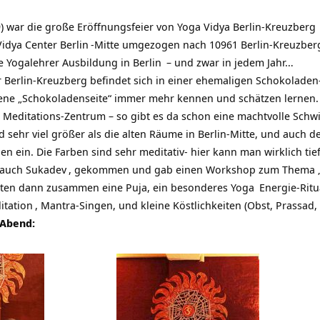
9) war die große Eröffnungsfeier von
Yoga Vidya Berlin-Kreuzberg
idya Center Berlin
-Mitte umgezogen nach 10961 Berlin-Kreuzber
ne
Yogalehrer Ausbildung in Berlin
– und zwar in jedem Jahr…
Berlin-Kreuzberg befindet sich in einer ehemaligen Schokoladen-Fa
ene „Schokoladenseite“ immer mehr kennen und schätzen lernen. 
Meditations-Zentrum – so gibt es da schon eine machtvolle Schwi
 sehr viel größer als die alten Räume in Berlin-Mitte, und auch d
n ein. Die Farben sind sehr meditativ- hier kann man wirklich tief
 auch
Sukadev
, gekommen und gab einen Workshop zum Thema „G
rten dann zusammen eine Puja, ein besonderes
Yoga
Energie-Ritu
itation
, Mantra-Singen, und kleine Köstlichkeiten (Obst, Prassad
 Abend: