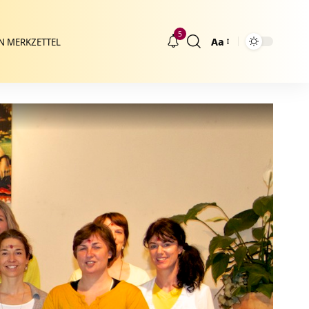
5
Aa
N MERKZETTEL
Größenänderung