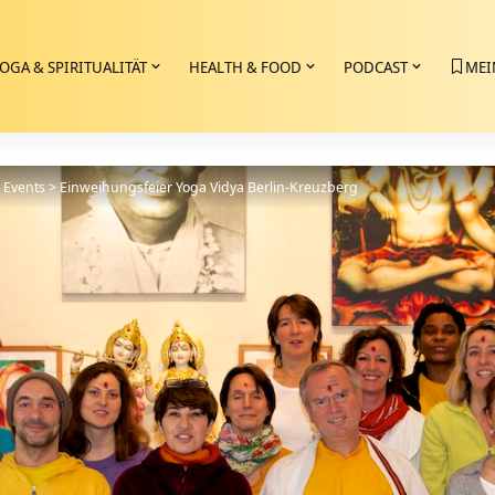
OGA & SPIRITUALITÄT
HEALTH & FOOD
PODCAST
MEI
>
Events
>
Einweihungsfeier Yoga Vidya Berlin-Kreuzberg