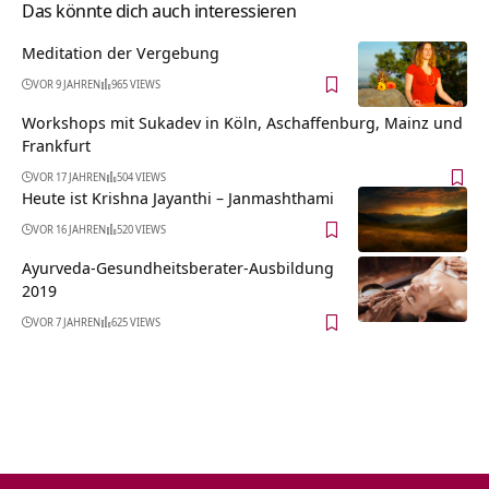
Das könnte dich auch interessieren
Meditation der Vergebung
VOR 9 JAHREN
965 VIEWS
Workshops mit Sukadev in Köln, Aschaffenburg, Mainz und
Frankfurt
VOR 17 JAHREN
504 VIEWS
Heute ist Krishna Jayanthi – Janmashthami
VOR 16 JAHREN
520 VIEWS
Ayurveda-Gesundheitsberater-Ausbildung
2019
VOR 7 JAHREN
625 VIEWS