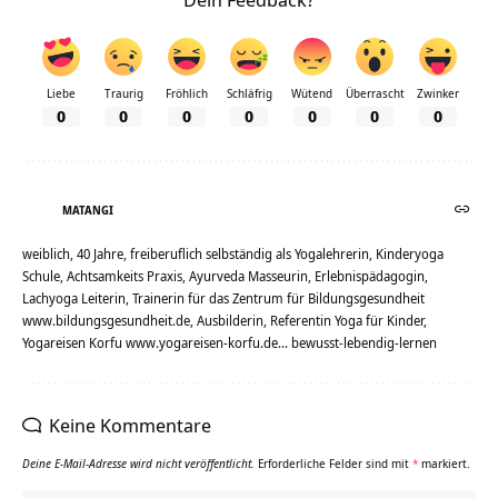
Liebe
Traurig
Fröhlich
Schläfrig
Wütend
Überrascht
Zwinker
0
0
0
0
0
0
0
MATANGI
weiblich, 40 Jahre, freiberuflich selbständig als Yogalehrerin, Kinderyoga
Schule, Achtsamkeits Praxis, Ayurveda Masseurin, Erlebnispädagogin,
Lachyoga Leiterin, Trainerin für das Zentrum für Bildungsgesundheit
www.bildungsgesundheit.de, Ausbilderin, Referentin Yoga für Kinder,
Yogareisen Korfu www.yogareisen-korfu.de... bewusst-lebendig-lernen
Keine Kommentare
Deine E-Mail-Adresse wird nicht veröffentlicht.
Erforderliche Felder sind mit
*
markiert.