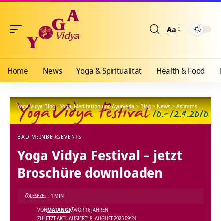
Aa
Größenänderun
Home
News
Yoga & Spiritualität
Health & Food
Yoga Vidya Blog - Yoga, Meditation und Ayurveda
>
Blog
>
News
>
Ashrams
>
Bad Me
BAD MEINBERG
EVENTS
Yoga Vidya Festival – jetzt
Broschüre downloaden
LESEZEIT: 1 MIN
VON
MATANGI
VOR 16 JAHREN
ZULETZT AKTUALISIERT: 8. AUGUST 2025 09:24