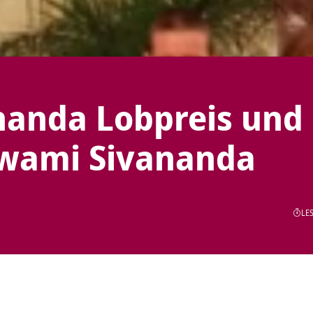
nanda Lobpreis und
wami Sivananda
LES