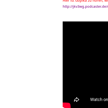
Hier ist Gopika zu hören, w
http://jkv3wg.podcaster.d