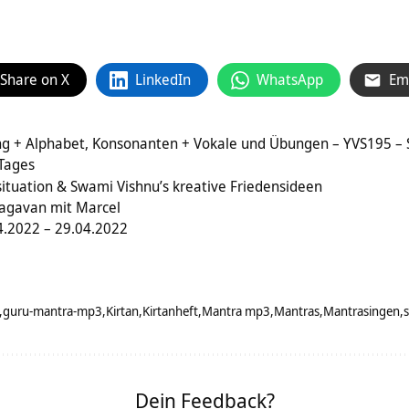
Share on X
LinkedIn
WhatsApp
Em
g + Alphabet, Konsonanten + Vokale und Übungen – YVS195 – Sa
 Tages
situation & Swami Vishnu’s kreative Friedensideen
agavan mit Marcel
.2022 – 29.04.2022
guru-mantra-mp3
Kirtan
Kirtanheft
Mantra mp3
Mantras
Mantrasingen
Dein Feedback?