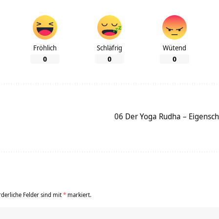
Fröhlich
Schläfrig
Wütend
0
0
0
06 Der Yoga Rudha – Eigensch
rderliche Felder sind mit
*
markiert.