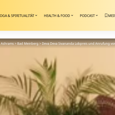
OGA & SPIRITUALITÄT
HEALTH & FOOD
PODCAST
MEI
>
Ashrams
>
Bad Meinberg
>
Deva Deva Sivananda Lobpreis und Anrufung vo