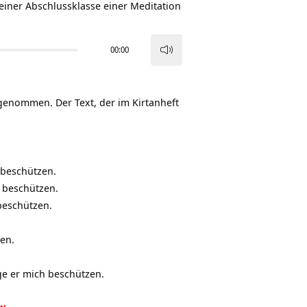
iner Abschlussklasse einer
Meditation
00:00
Pfeiltasten
Hoch/Runter
benutzen,
genommen. Der Text, der im
Kirtanheft
um
die
Lautstärke
zu
 beschützen.
regeln.
 beschützen.
beschützen.
zen.
ge er mich beschützen.