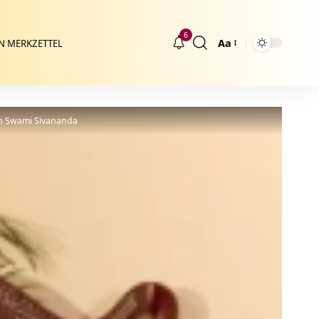
6
Aa
N MERKZETTEL
Größenänderung
n Swami Sivananda