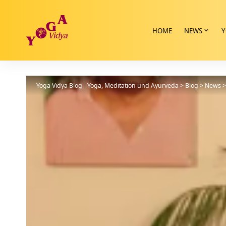
HOME
NEWS
Y
Yoga Vidya Blog - Yoga, Meditation und Ayurveda
>
Blog
>
News