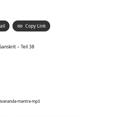
ail
Copy Link
nskrit – Teil 38
sivananda-mantra-mp3