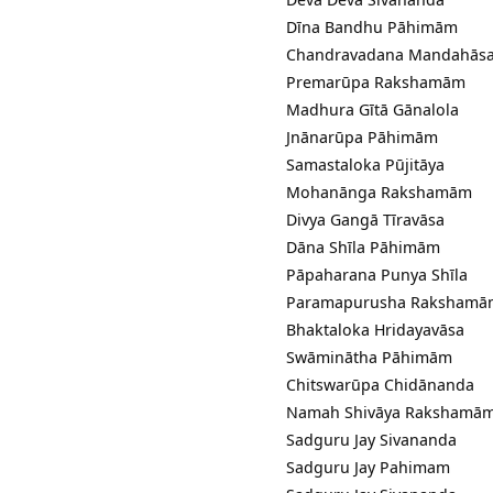
Dīna Bandhu Pāhimām
Chandravadana Mandahās
Premarūpa Rakshamām
Madhura Gītā Gānalola
Jnānarūpa Pāhimām
Samastaloka Pūjitāya
Mohanānga Rakshamām
Divya Gangā Tīravāsa
Dāna Shīla Pāhimām
Pāpaharana Punya Shīla
Paramapurusha Rakshamā
Bhaktaloka Hridayavāsa
Swāminātha Pāhimām
Chitswarūpa Chidānanda
Namah Shivāya Rakshamā
Sadguru Jay Sivananda
Sadguru Jay Pahimam