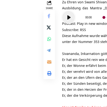
Zu Ehren von Swami Shivan
Ausbildung
das
Mantra
„D
SHARE
Audio-
00:00
Player
Podcast:
Play in new wind
Subscribe:
RSS
Diese Aufnahme wurde wäh
unter der Nummer 353 steht,
Sivananda, Inkarnation göt
Er hat ein Gesicht rein wi
Er, der Wonne erfährt beim
Er, der verehrt wird von a
Er, der an den Ufern des G
Er, der Sünden beseitigt, d
Er, der in den Herzen der 
Er, der die Verkörperung d