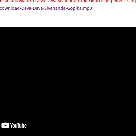
ie sie das Mantra
Deva Deva Sivananda
mit Gitarre begleitet – sing
e/download/Deva-Deva-Sivananda-Gopika.mp3