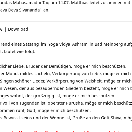
andas Mahasamadhi Tag am 14.07. Matthias leitet zusammen mit e
eva Deva Sivananda“
an.
ow
|
Download
rend eines
Satsang
im
Yoga Vidya
Ashram
in Bad Meinberg auf
 lautet wie folgt:
tlicher Liebe, Bruder der Demütigen, möge er mich beschützen.
e der Mond, mildes Lächeln, Verkörperung von Liebe, möge er mich
 Singen schöner Lieder, Verkörperung von Weisheit, möge er mich
llen Wesen, der aus bezaubernden Gliedern besteht, möge er mich 
anges wohnt, der großzügig ist, möge er mich beschützen.
er voll von Tugenden ist, oberster Purusha, möge er mich beschüt
Frommen ruht, Gott, möge er mich beschützen.
es Bewusst-seins und der Wonne ist, Grüße an den Gott Shiva, mö