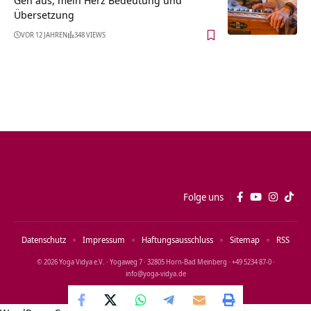
Übersetzung
VOR 12 JAHREN
348 VIEWS
Folge uns
Datenschutz
Impressum
Haftungsausschluss
Sitemap
RSS
© 2026 Yoga Vidya e.V. · Yogaweg 7 · 32805 Horn‑Bad Meinberg · +49 5234 87‑0 ·
info@yoga‑vidya.de