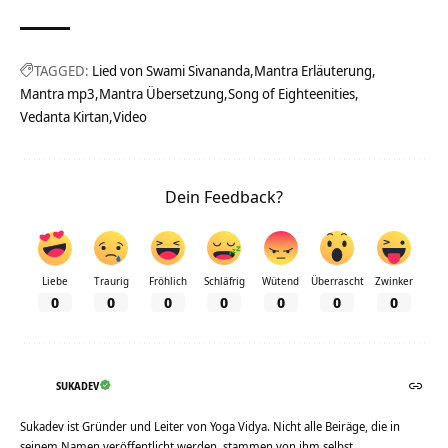
TAGGED:
Lied von Swami Sivananda
Mantra Erläuterung
Mantra mp3
Mantra Übersetzung
Song of Eighteenities
Vedanta Kirtan
Video
Dein Feedback?
Liebe
Traurig
Fröhlich
Schläfrig
Wütend
Überrascht
Zwinker
0
0
0
0
0
0
0
SUKADEV
Sukadev ist Gründer und Leiter von Yoga Vidya. Nicht alle Beiräge, die in
seinem Namen veröffentlicht werden, stammen von ihm selbst.