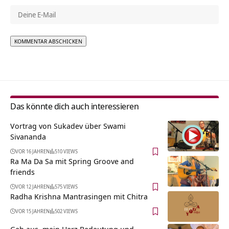
Alternative:
Das könnte dich auch interessieren
Vortrag von Sukadev über Swami
Sivananda
VOR 16 JAHREN
510 VIEWS
Ra Ma Da Sa mit Spring Groove and
friends
VOR 12 JAHREN
575 VIEWS
Radha Krishna Mantrasingen mit Chitra
VOR 15 JAHREN
502 VIEWS
Geh aus, mein Herz Bedeutung und