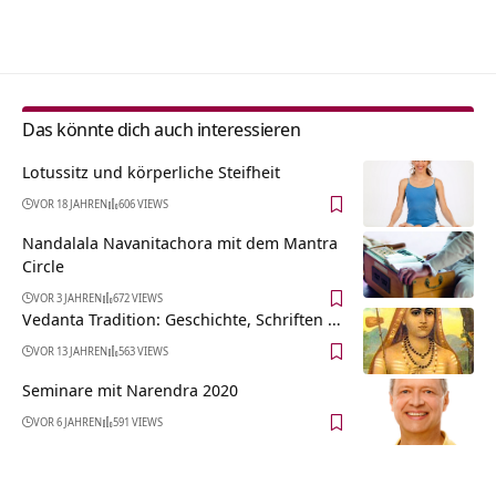
Alternative:
Das könnte dich auch interessieren
Lotussitz und körperliche Steifheit
VOR 18 JAHREN
606 VIEWS
Nandalala Navanitachora mit dem Mantra
Circle
VOR 3 JAHREN
672 VIEWS
Vedanta Tradition: Geschichte, Schriften …
VOR 13 JAHREN
563 VIEWS
Seminare mit Narendra 2020
VOR 6 JAHREN
591 VIEWS