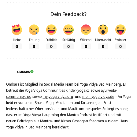
Dein Feedback?
Liebe
Traurig
Fröhlich
Schläfrig
Wütend
Überrascht
Zwinker
0
0
0
0
0
0
0
OMKARA
Omkara ist Mitglied im Social Media Team bei Yoga Vidya Bad Meinberg. Er
betreut die Yoga Vidya Communities
kinder-yoga.cc
sowie
ayurveda-
community.net
sowie
my.yoga-vidya.org
und
mein.yoga-vidya.de
- An Yoga
liebt er vor allem Bhakti-Yoga, Meditation und Kirtansingen. Er ist
leidenschaftlicher Obertonsänger und Maultrommelspieler. So liegt es nahe,
dass er im Yoga Vidya Hauptblog den Mantra Podcast fortführt und mit
neuen Beiträgen aus Mantra- und Kirtan Gesangsaufnahmen aus dem Haus
Yoga Vidya in Bad Meinberg bereichert.