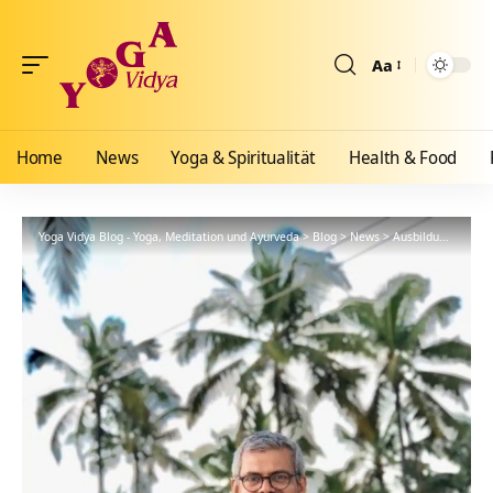
Aa
Größenänderun
Home
News
Yoga & Spiritualität
Health & Food
Yoga Vidya Blog - Yoga, Meditation und Ayurveda
>
Blog
>
News
>
Ausbildungen
>
4 