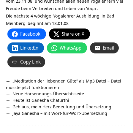
vom 23.11.08, und wünschen allen neuen Yogalehrern viel
Freude beim Verbreiten und Leben von
Yoga
.
Die nächste
4 wöchige
Yogalehrer Ausbildung
in
Bad
Meinberg
beginnt am 18.01.08
Facebook
Share on X
LinkedIn
WhatsApp
Email
Copy Link
„Meditation der liebenden Güte“ als Mp3 Datei – Datei
müsste jetzt funktionieren
Neue Hörsendungs-Übersichtsseite
Heute ist Ganesha Chaturthi
Geh aus, mein Herz Bedeutung und Übersetzung
Jaya Ganesha – mit Wort-für-Wort-Übersetzung