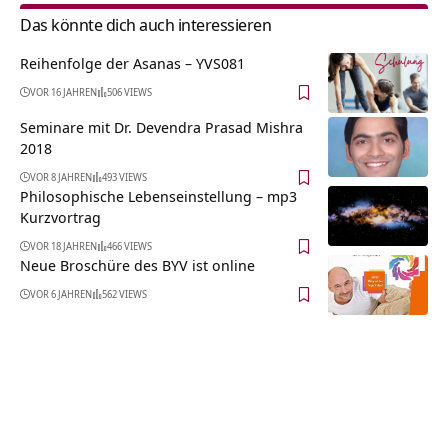
Das könnte dich auch interessieren
Reihenfolge der Asanas – YVS081
VOR 16 JAHREN
506 VIEWS
Seminare mit Dr. Devendra Prasad Mishra
2018
VOR 8 JAHREN
493 VIEWS
Philosophische Lebenseinstellung – mp3
Kurzvortrag
VOR 18 JAHREN
466 VIEWS
Neue Broschüre des BYV ist online
VOR 6 JAHREN
562 VIEWS