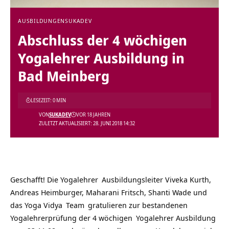
AUSBILDUNGEN
SUKADEV
Abschluss der 4 wöchigen
Yogalehrer Ausbildung in
Bad Meinberg
LESEZEIT: 0 MIN
VON
SUKADEV
VOR 18 JAHREN
ZULETZT AKTUALISIERT: 28. JUNI 2018 14:32
Geschafft! Die
Yogalehrer
Ausbildungsleiter Viveka Kurth,
Andreas Heimburger, Maharani Fritsch, Shanti Wade und
das
Yoga Vidya
Team
gratulieren zur bestandenen
Yogalehrerprüfung der
4 wöchigen
Yogalehrer Ausbildung