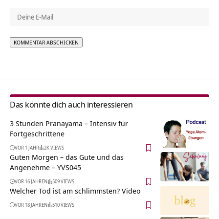
Alternative:
Das könnte dich auch interessieren
3 Stunden Pranayama – Intensiv für
Fortgeschrittene
VOR 1 JAHR
2K VIEWS
Guten Morgen – das Gute und das
Angenehme – YVS045
VOR 16 JAHREN
509 VIEWS
Welcher Tod ist am schlimmsten? Video
VOR 18 JAHREN
510 VIEWS