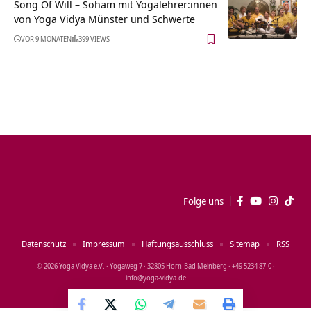
Song Of Will – Soham mit Yogalehrer:innen
von Yoga Vidya Münster und Schwerte
VOR 9 MONATEN
399 VIEWS
Folge uns
Datenschutz
Impressum
Haftungsausschluss
Sitemap
RSS
© 2026 Yoga Vidya e.V. · Yogaweg 7 · 32805 Horn‑Bad Meinberg · +49 5234 87‑0 ·
info@yoga‑vidya.de