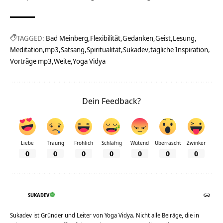
TAGGED:
Bad Meinberg
Flexibilität
Gedanken
Geist
Lesung
Meditation
mp3
Satsang
Spiritualität
Sukadev
tägliche Inspiration
Vorträge mp3
Weite
Yoga Vidya
Dein Feedback?
Liebe
Traurig
Fröhlich
Schläfrig
Wütend
Überrascht
Zwinker
0
0
0
0
0
0
0
SUKADEV
Sukadev ist Gründer und Leiter von Yoga Vidya. Nicht alle Beiräge, die in