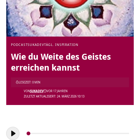
PODCAST
SUKADEV
TÄGL. INSPIRATION
Wie du Weite des Geistes
erreichen kannst
LESEZEIT: 0 MIN
VON
SUKADEV
VOR 17 JAHREN
ZULETZT AKTUALISIERT: 24. MÄRZ 2026 10:13
Audio-
Player