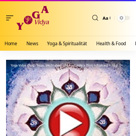
Aa
Größenänderun
Home
News
Yoga & Spiritualität
Health & Food
Yoga Vidya Blog - Yoga, Meditation und Ayurveda
>
Blog
>
Podcast
>
Tägl. Inspiration