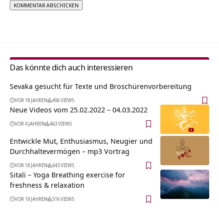
Alternative:
Das könnte dich auch interessieren
Sevaka gesucht für Texte und Broschürenvorbereitung
VOR 18 JAHREN
496 VIEWS
Neue Videos vom 25.02.2022 – 04.03.2022
VOR 4 JAHREN
463 VIEWS
Entwickle Mut, Enthusiasmus, Neugier und
Durchhaltevermögen – mp3 Vortrag
VOR 18 JAHREN
643 VIEWS
Sitali – Yoga Breathing exercise for
freshness & relaxation
VOR 18 JAHREN
516 VIEWS