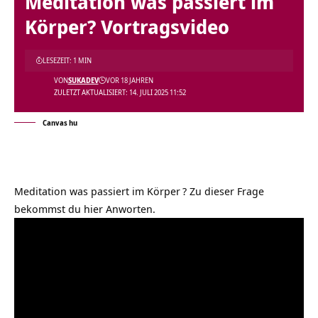
Meditation was passiert im
Körper? Vortragsvideo
LESEZEIT: 1 MIN
VON
SUKADEV
VOR 18 JAHREN
ZULETZT AKTUALISIERT: 14. JULI 2025 11:52
Canvas hu
Meditation was passiert im Körper
? Zu dieser Frage
bekommst du hier Anworten.