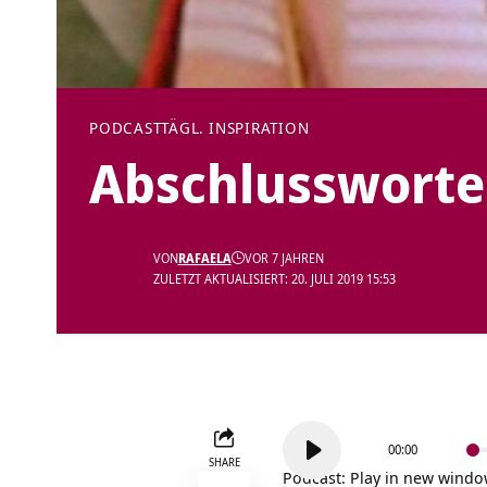
PODCAST
TÄGL. INSPIRATION
Abschlussworte 
VON
RAFAELA
VOR 7 JAHREN
ZULETZT AKTUALISIERT: 20. JULI 2019 15:53
Audio-
00:00
Player
SHARE
Podcast:
Play in new wind