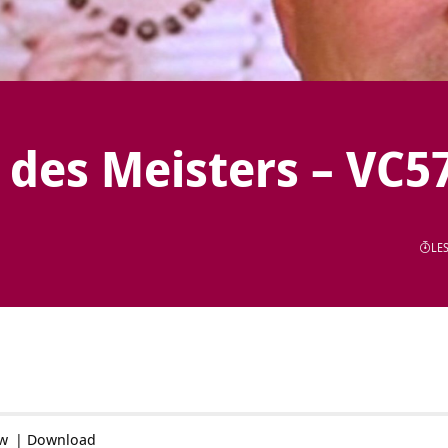
des Meisters – VC5
LES
ow
|
Download