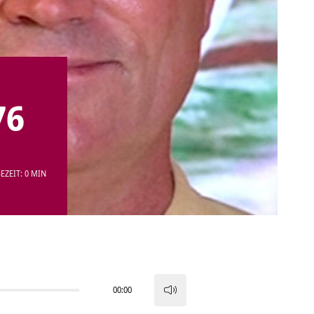
76
EZEIT: 0 MIN
00:00
Pfeiltasten