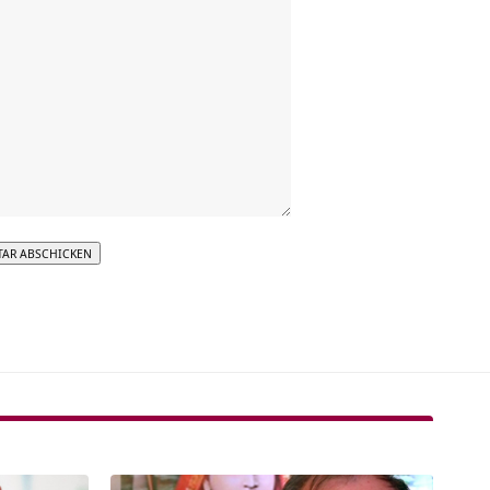
tive: