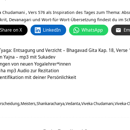
a Chudamani
, Vers 576 als Inspiration des Tages zum Thema: Ab
krit, Devanagari und Wort-für-Wort-Übersetzung findest du im Schr
Share on X
LinkedIn
WhatsApp
Em
yaga: Entsagung und Verzicht – Bhagavad Gita Kap. 18, Verse 
n Yajna – mp3 mit Sukadev
sungen von neuen Yogalehrer*innen
a mp3 Audio zur Rezitation
entifikation mit deiner Persönlichkeit
erscheidung
Meisters
Shankaracharya
Vedanta
Viveka Chudamani
Viveka-