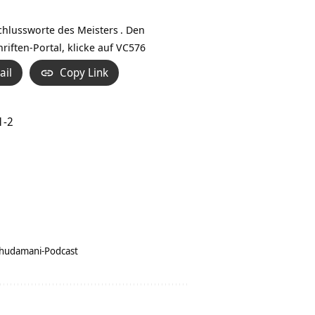
Hoch/Runter
benutzen,
schlussworte des
Meisters
. Den
um
iften-Portal, klicke auf
VC576
die
ail
Copy Link
Lautstärke
zu
regeln.
1-2
Chudamani-Podcast