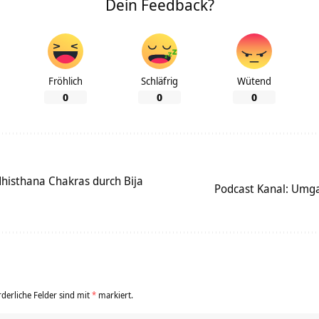
Dein Feedback?
Fröhlich
Schläfrig
Wütend
0
0
0
histhana Chakras durch Bija
Podcast Kanal: Umg
rderliche Felder sind mit
*
markiert.