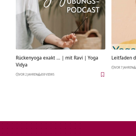
Rückenyoga exakt … | mit Ravi | Yoga
Leitfaden 
Vidya
VOR 7 JAHREN
VOR 2 JAHREN
659 VIEWS