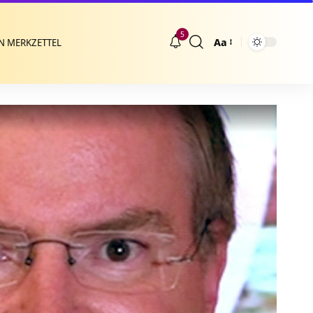
5
Aa
N MERKZETTEL
Größenänderung