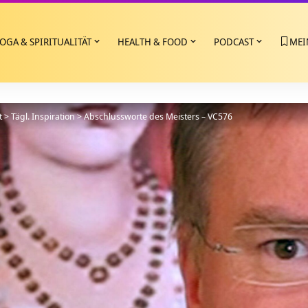
OGA & SPIRITUALITÄT
HEALTH & FOOD
PODCAST
MEI
t
>
Tägl. Inspiration
>
Abschlussworte des Meisters – VC576