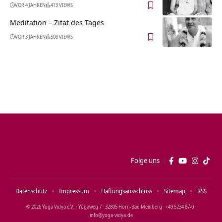
VOR 4 JAHREN
413 VIEWS
Meditation – Zitat des Tages
VOR 3 JAHREN
508 VIEWS
Folge uns
Datenschutz
Impressum
Haftungsausschluss
Sitemap
RSS
© 2026 Yoga Vidya e.V. · Yogaweg 7 · 32805 Horn‑Bad Meinberg · +49 5234 87‑0 ·
info@yoga‑vidya.de