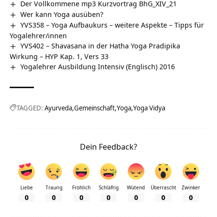
Der Vollkommene mp3 Kurzvortrag BhG_XIV_21
Wer kann Yoga ausüben?
YVS358 – Yoga Aufbaukurs – weitere Aspekte – Tipps für
Yogalehrer/innen
YVS402 – Shavasana in der Hatha Yoga Pradipika
Wirkung – HYP Kap. 1, Vers 33
Yogalehrer Ausbildung Intensiv (Englisch) 2016
TAGGED:
Ayurveda
Gemeinschaft
Yoga
Yoga Vidya
Dein Feedback?
Liebe
Traurig
Fröhlich
Schläfrig
Wütend
Überrascht
Zwinker
0
0
0
0
0
0
0