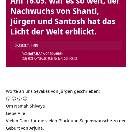
Am 16.05. war es so weit, der
Nachwuchs von Shanti,
Jürgen und Santosh hat das
Licht der Welt erblickt.
LESEZEIT: 1 MIN
VON
RAFAELA
VOR 15 JAHREN
ZULETZT AKTUALISIERT: 20. MAI 2011 08:31
Worte an uns Sevakas von Jürgen geschrieben:
🙂 🙂 🙂 🙂
Om Namah Shivaya
Liebe Alle
Vielen Dank für die vielen Glück und Segenswünsche zu der
Geburt von Arjuna.