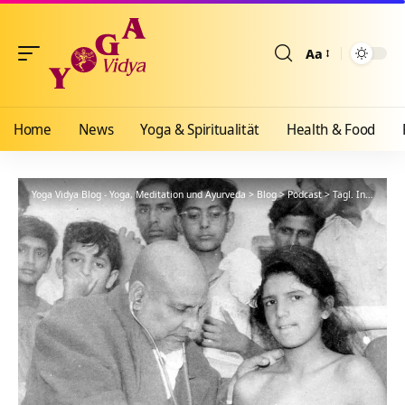
Aa
Größenänderun
Home
News
Yoga & Spiritualität
Health & Food
Yoga Vidya Blog - Yoga, Meditation und Ayurveda
>
Blog
>
Podcast
>
Tägl. Inspiration