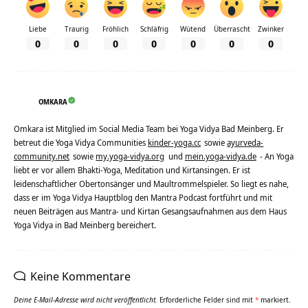
Liebe
Traurig
Fröhlich
Schläfrig
Wütend
Überrascht
Zwinker
0
0
0
0
0
0
0
OMKARA
Omkara ist Mitglied im Social Media Team bei Yoga Vidya Bad Meinberg. Er
betreut die Yoga Vidya Communities
kinder-yoga.cc
sowie
ayurveda-
community.net
sowie
my.yoga-vidya.org
und
mein.yoga-vidya.de
- An Yoga
liebt er vor allem Bhakti-Yoga, Meditation und Kirtansingen. Er ist
leidenschaftlicher Obertonsänger und Maultrommelspieler. So liegt es nahe,
dass er im Yoga Vidya Hauptblog den Mantra Podcast fortführt und mit
neuen Beiträgen aus Mantra- und Kirtan Gesangsaufnahmen aus dem Haus
Yoga Vidya in Bad Meinberg bereichert.
Keine Kommentare
Deine E-Mail-Adresse wird nicht veröffentlicht.
Erforderliche Felder sind mit
*
markiert.