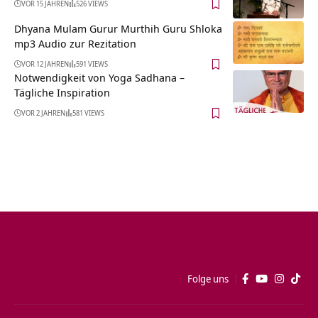
VOR 15 JAHREN
526 VIEWS
Dhyana Mulam Gurur Murthih Guru Shloka
mp3 Audio zur Rezitation
VOR 12 JAHREN
591 VIEWS
Notwendigkeit von Yoga Sadhana –
Tägliche Inspiration
VOR 2 JAHREN
581 VIEWS
Folge uns