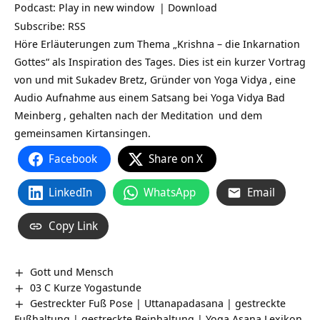
Podcast:
Play in new window
|
Download
Subscribe:
RSS
Höre Erläuterungen zum Thema „Krishna – die Inkarnation
Gottes“ als Inspiration des Tages. Dies ist ein kurzer Vortrag
von und mit Sukadev Bretz, Gründer von
Yoga Vidya
, eine
Audio Aufnahme aus einem Satsang bei
Yoga Vidya Bad
Meinberg
, gehalten nach der
Meditation
und dem
gemeinsamen Kirtansingen.
Facebook
Share on X
LinkedIn
WhatsApp
Email
Copy Link
Gott und Mensch
03 C Kurze Yogastunde
Gestreckter Fuß Pose | Uttanapadasana | gestreckte
Fußhaltung | gestreckte Beinhaltung | Yoga Asana Lexikon