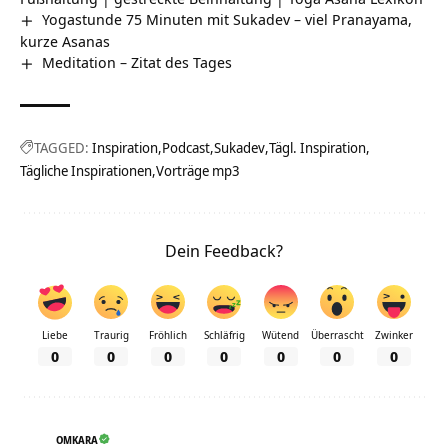
Yogastunde 75 Minuten mit Sukadev – viel Pranayama,
kurze Asanas
Meditation – Zitat des Tages
TAGGED:
Inspiration
Podcast
Sukadev
Tägl. Inspiration
Tägliche Inspirationen
Vorträge mp3
Dein Feedback?
Liebe
Traurig
Fröhlich
Schläfrig
Wütend
Überrascht
Zwinker
0
0
0
0
0
0
0
OMKARA