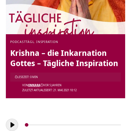
PODCAST
TÄGL. INSPIRATION
Krishna – die Inkarnation
Gottes – Tägliche Inspiration
LESEZEIT: 0 MIN
VON
OMKARA
VOR 5 JAHREN
ZULETZT AKTUALISIERT: 21. MAI 2021 10:12
Audio-
Player