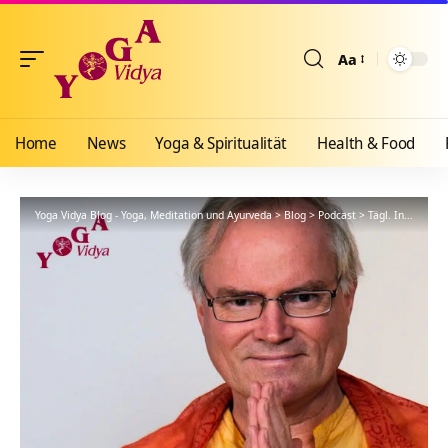
Aa
Größenänderun
Home
News
Yoga & Spiritualität
Health & Food
Yoga Vidya Blog - Yoga, Meditation und Ayurveda
>
Blog
>
Podcast
>
Tägl. Inspiration