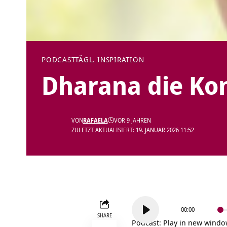
PODCAST
TÄGL. INSPIRATION
Dharana die Ko
VON
RAFAELA
VOR 9 JAHREN
ZULETZT AKTUALISIERT: 19. JANUAR 2026 11:52
Audio-
00:00
Player
SHARE
Podcast:
Play in new wind