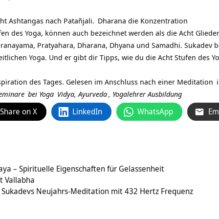
cht Ashtangas nach
Patañjali.
Dharana die Konzentration
ufen des Yoga, können auch bezeichnet werden als die Acht Gliede
Pranayama, Pratyahara, Dharana, Dhyana und Samadhi. Sukadev b
lichen Yoga. Und er gibt dir Tipps, wie du die Acht Stufen des Y
spiration des Tages. Gelesen im Anschluss nach einer
Meditation
eminare
bei
Yoga
Vidya,
Ayurveda
,
Yogalehrer Ausbildung
Share on X
LinkedIn
WhatsApp
Em
a – Spirituelle Eigenschaften für Gelassenheit
t Vallabha
– Sukadevs Neujahrs-Meditation mit 432 Hertz Frequenz