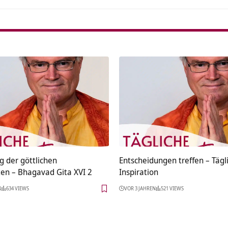
g der göttlichen
Entscheidungen treffen – Tägl
ten – Bhagavad Gita XVI 2
Inspiration
N
634 VIEWS
VOR 3 JAHREN
521 VIEWS