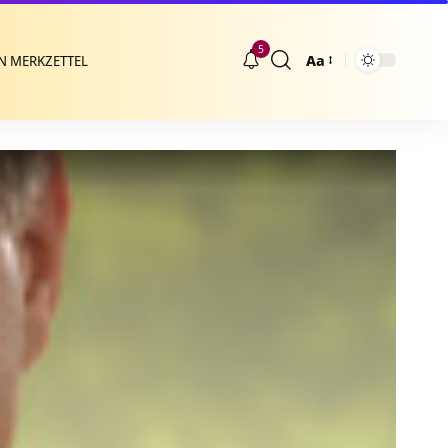
5
Aa
N MERKZETTEL
Größenänderung