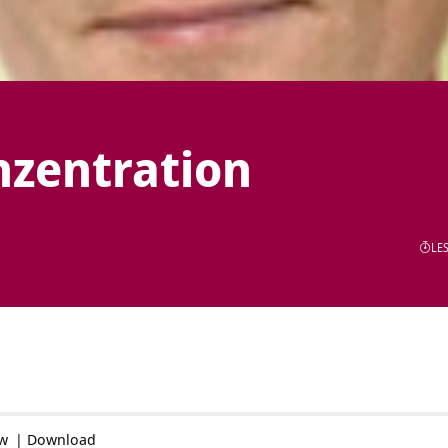
nzentration
LES
ow
|
Download