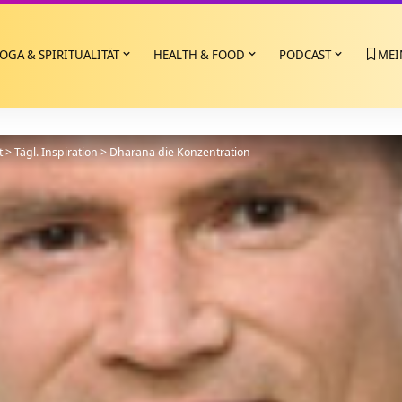
OGA & SPIRITUALITÄT
HEALTH & FOOD
PODCAST
MEI
t
>
Tägl. Inspiration
>
Dharana die Konzentration