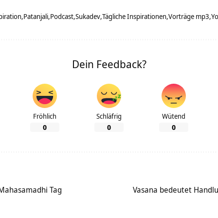
piration
Patanjali
Podcast
Sukadev
Tägliche Inspirationen
Vorträge mp3
Yo
Dein Feedback?
Fröhlich
Schläfrig
Wütend
0
0
0
 Mahasamadhi Tag
Vasana bedeutet Handl