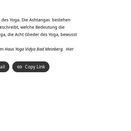
Hoch/Runter
benutzen,
um
r des Yoga. Die
Ashtangas
bestehen
die
eschreibt, welche Bedeutung die
Lautstärke
oga, die Acht Glieder des Yoga, bewusst
zu
regeln.
im
Haus Yoga Vidya Bad Meinberg.
Hier
ail
Copy Link