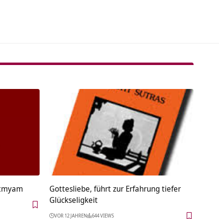
tive:
hatmyam
Gottesliebe, führt zur Erfahrung tiefer
Glückseligkeit
VOR 12 JAHREN
644 VIEWS