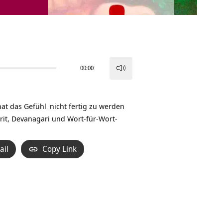
00:00
Pfeiltasten
Hoch/Runter
benutzen,
hat das
Gefühl
nicht fertig zu werden
um
rit, Devanagari und Wort-für-Wort-
die
Lautstärke
ail
Copy Link
zu
regeln.