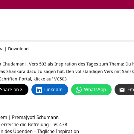
ow
|
Download
a Chudamani
, Vers 503 als Inspiration des Tages zum Thema: Du 
was Shankara dazu zu sagen hat. Den vollständigen Vers mit Sansk
chriften-Portal, klicke auf
VC503
Share on X
LinkedIn
WhatsApp
Em
i
stem | Premajyoti Schumann
 erreiche die Befreiung – VC438
n des Übenden – Tägliche Inspiration