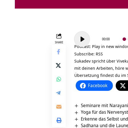
Audio-
00:00
Player
SHARE
Podcast:
Play in new wind
Subscribe:
RSS
Sukadev spricht über
Vivek
mit deinen Arbeiten, höre 
Übersetzung findest du im S
Facebook
Seminare mit Narayan
Yoga für das Nerveny
Erkenne das Selbst und
Sadhana und die Laune