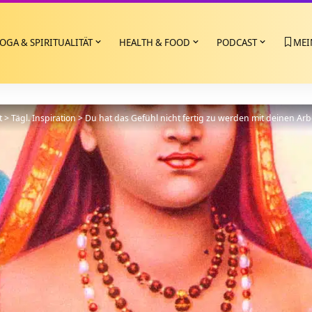
OGA & SPIRITUALITÄT
HEALTH & FOOD
PODCAST
MEI
t
>
Tägl. Inspiration
>
Du hat das Gefühl nicht fertig zu werden mit deinen Ar