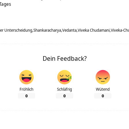
 Tages
der Unterscheidung
Shankaracharya
Vedanta
Viveka Chudamani
Viveka-Ch
Dein Feedback?
Fröhlich
Schläfrig
Wütend
0
0
0