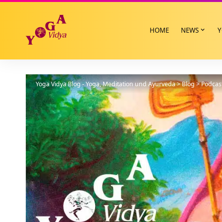
HOME
NEWS
Y
Yoga Vidya Blog - Yoga, Meditation und Ayurveda
>
Blog
>
Podcas