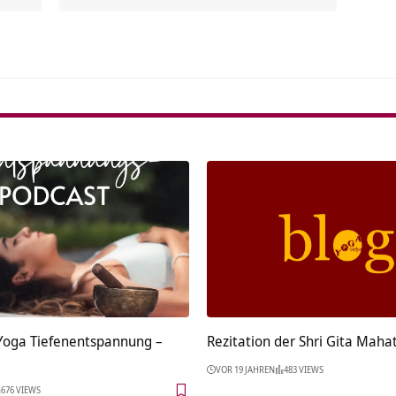
Alterna
 Yoga Tiefenentspannung –
Rezitation der Shri Gita Ma
VOR 19 JAHREN
483 VIEWS
676 VIEWS