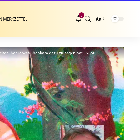
5
Aa
N MERKZETTEL
Größenänderung
beiten, höhre was Shankara dazu zu sagen hat – VC503