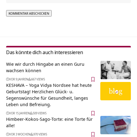
Alternative:
Das könnte dich auch interessieren
Wie wir durch Hingabe an einen Guru
wachsen können
VOR 9 JAHREN
667 VIEWS
KESHAVA – Yoga Vidya Nordsee hat heute
Geburtstag! Herzlichen Glück- u.
Segenswünsche für Gesundheit, langes
Leben und Befreiung.
VOR 15 JAHREN
509 VIEWS
Himbeer-Kokos-Sago-Torte: eine Torte für
alle!
VOR 3 WOCHEN
970 VIEWS