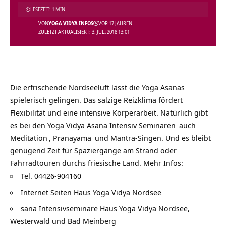
LESEZEIT: 1 MIN
VON
YOGA VIDYA INFOS
VOR 17 JAHREN
ZULETZT AKTUALISIERT: 3. JULI 2018 13:01
Die erfrischende Nordseeluft lässt die
Yoga Asanas
spielerisch gelingen. Das salzige Reizklima fördert
Flexibilität und eine intensive Körperarbeit. Natürlich gibt
es bei den
Yoga Vidya Asana Intensiv Seminaren
auch
Meditation
,
Pranayama
und
Mantra
-Singen. Und es bleibt
genügend Zeit für Spaziergänge am Strand oder
Fahrradtouren durchs friesische Land. Mehr Infos:
Tel. 04426-904160
Internet Seiten Haus Yoga Vidya Nordsee
sana Intensivseminare Haus Yoga Vidya Nordsee,
Westerwald und Bad Meinberg