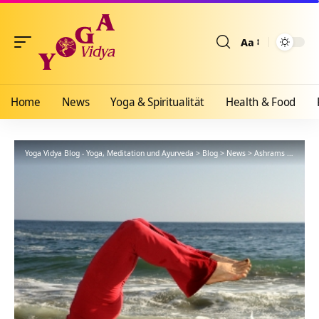
Aa
Größenänderun
Home
News
Yoga & Spiritualität
Health & Food
Yoga Vidya Blog - Yoga, Meditation und Ayurveda
>
Blog
>
News
>
Ashrams
>
Nordse