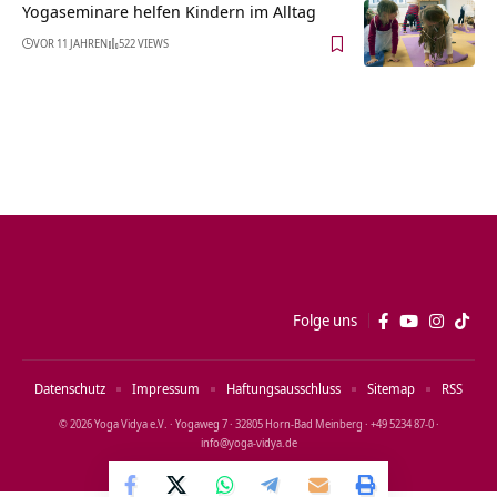
Yogaseminare helfen Kindern im Alltag
VOR 11 JAHREN
522 VIEWS
Folge uns
Datenschutz
Impressum
Haftungsausschluss
Sitemap
RSS
© 2026 Yoga Vidya e.V. · Yogaweg 7 · 32805 Horn‑Bad Meinberg · +49 5234 87‑0 ·
info@yoga‑vidya.de